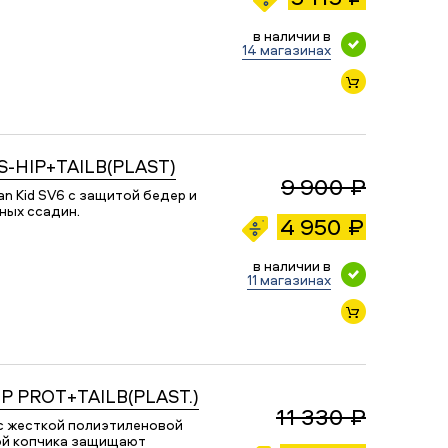
в наличии в
14 магазинах
-HIP+TAILB(PLAST)
9 900 ₽
 Kid SV6 с защитой бедер и
ных ссадин.
4 950 ₽
в наличии в
11 магазинах
 PROT+TAILB(PLAST.)
11 330 ₽
 жесткой полиэтиленовой
ой копчика защищают