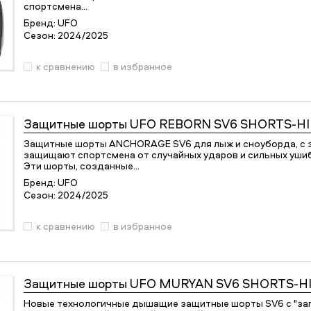
спортсмена…
Бренд:
UFO
Сезон:
2024/2025
к сравнению
в избранное
Защитные шорты
UFO REBORN SV6 SHORTS-HIP
Защитные шорты ANCHORAGE SV6 для лыж и сноуборда, с з
защищают спортсмена от случайных ударов и сильных уши
Эти шорты, созданные…
Бренд:
UFO
Сезон:
2024/2025
к сравнению
в избранное
Защитные шорты
UFO MURYAN SV6 SHORTS-HIP
Новые технологичные дышащие защитные шорты SV6 с "з