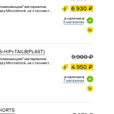
апоминающим" материалом.
6 930 ₽
ку Microshock, не стесняют…
в наличии в
5 магазинах
-HIP+TAILB(PLAST)
9 900 ₽
апоминающим" материалом.
ку Microshock, не стесняют…
4 950 ₽
в наличии в
7 магазинах
SHORTS