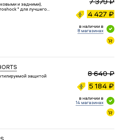
7 379 ₽
ковыми и задними),
roshock " для лучшего…
4 427 ₽
в наличии в
8 магазинах
HORTS
8 640 ₽
ентилируемой защитой
5 184 ₽
в наличии в
14 магазинах
TS