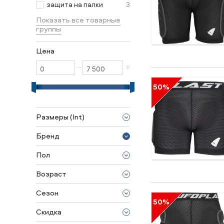
3
защита на палки
Показать все товарные
группы
Цена
—
₽
50%
Размеры (Int)
XS
Бренд
S
TSG
M
Пол
UFO
L
унисекс
USD Pro
Возраст
XL
для взрослых
XXL
Сезон
для подростков
50%
2024/2025
Скидка
2023/2024