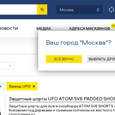
Москва
14
НОВОСТИ
МЕДИА
АДРЕСА МАГАЗИНОВ
Ваш город "Москва"?
ВСЕ ВЕРНО
ВЫБРАТЬ ДРУ
Наличие в магазинах
ы
Бренд: UFO
Защитные шорты
UFO ATOM SV6 PADDED SHOR
Защитные шорты для лыж и сноуборда ATOM SV6 SHORTS
боковыми поддержками и съемным копчиком из жесткого 
спортсмена от…