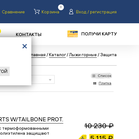
0
Сравнение
Корзина
Вход / регистрация
ПОЛУЧИ КАРТУ
КОНТАКТЫ
Назад
/
Главная
/
Каталог
/
Лыжи горные
/
Защита
ГОЙ
Список
Плитка
TS W/TAILBONE PROT.
10 230 ₽
 с термоформованными
полиэтилена защищают
5 115 ₽