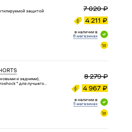
7 020 ₽
ентилируемой защитой
4 211 ₽
в наличии в
8 магазинах
SHORTS
8 279 ₽
ковыми и задними),
roshock " для лучшего…
4 967 ₽
в наличии в
5 магазинах