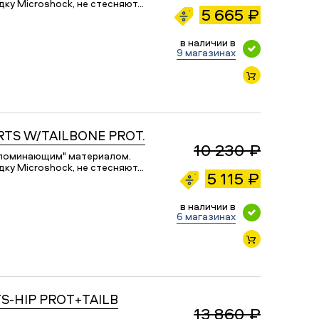
ку Microshock, не стесняют…
5 665 ₽
в наличии в
9 магазинах
TS W/TAILBONE PROT.
10 230 ₽
апоминающим" материалом.
ку Microshock, не стесняют…
5 115 ₽
в наличии в
6 магазинах
S-HIP PROT+TAILB
13 860 ₽