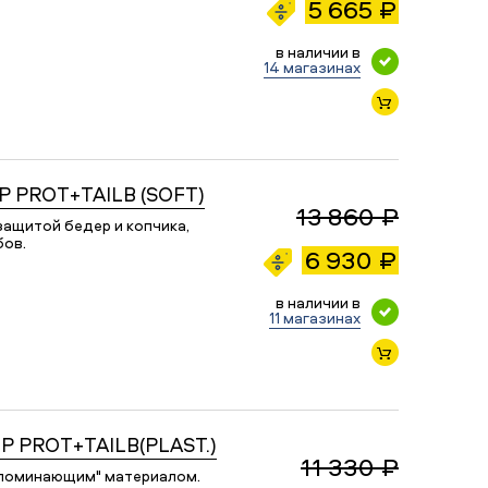
5 665 ₽
в наличии в
14 магазинах
 PROT+TAILB (SOFT)
13 860 ₽
ащитой бедер и копчика,
бов.
6 930 ₽
в наличии в
11 магазинах
 PROT+TAILB(PLAST.)
11 330 ₽
апоминающим" материалом.