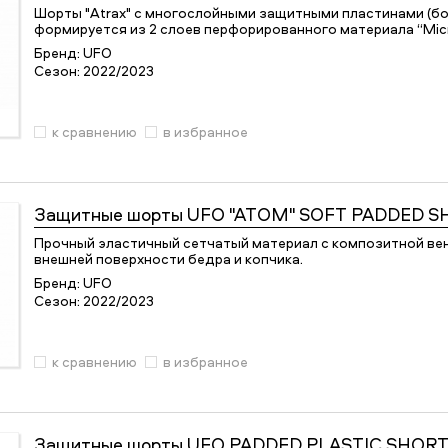
Шорты "Atrax" с многослойными защитными пластинами (бо
формируется из 2 слоев перфорированного материала “Mic
Бренд:
UFO
Сезон:
2022/2023
к сравнению
в избранное
Защитные шорты
UFO "ATOM" SOFT PADDED S
Прочный эластичный сетчатый материал с композитной в
внешней поверхности бедра и копчика.
Бренд:
UFO
Сезон:
2022/2023
к сравнению
в избранное
Защитные шорты
UFO PADDED PLASTIC SHOR