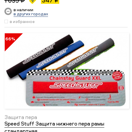
347 ₽
1 039 ₽
в наличии
в других городах
в избранное
66%
Защита пера
Speed Stuff Защита нижнего пера рамы
стандартная