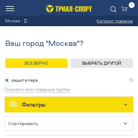
0
Ко
Каталог товаров
Москва
Защита пера
Ваш город "Москва"?
Назад
/
Главная
/
Каталог
/
Велосипеды
/
Аксессуары
ВСЕ ВЕРНО
ВЫБРАТЬ ДРУГОЙ
Аксессуары
защита пера
10
Показать все товарные группы
Фильтры