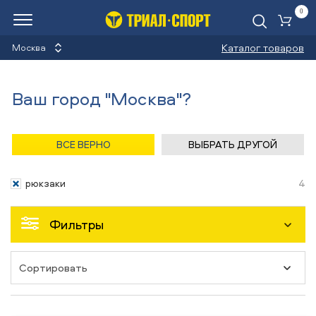
0
Ко
Каталог товаров
Москва
Рюкзаки
Ваш город "Москва"?
Назад
/
Главная
/
Каталог
/
Велосипеды
/
Аксессуары
ВСЕ ВЕРНО
ВЫБРАТЬ ДРУГОЙ
Аксессуары
рюкзаки
4
Фильтры