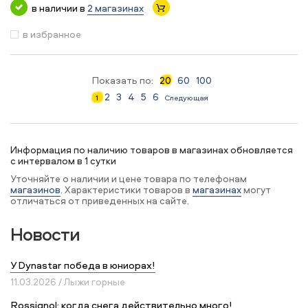
в наличии в
2 магазинах
в избранное
Показать по:
20
60
100
2
3
4
5
6
1
Следующая
Информация по наличию товаров в магазинах обновляется
с интервалом в 1 сутки
Уточняйте о наличии и цене товара по телефонам
магазинов
. Характеристики товаров в
магазинах
могут
отличаться от приведенных на сайте.
Новости
У Dynastar победа в юниорах!
11.03.2026 / Лыжи горные
Rossignol: когда снега действительно много!