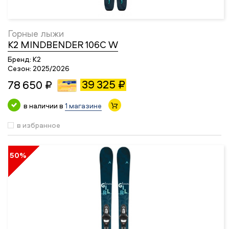
Горные лыжи
K2 MINDBENDER 106C W
Бренд:
K2
Сезон:
2025/2026
39 325 ₽
78 650 ₽
в наличии в
1 магазине
в избранное
50%