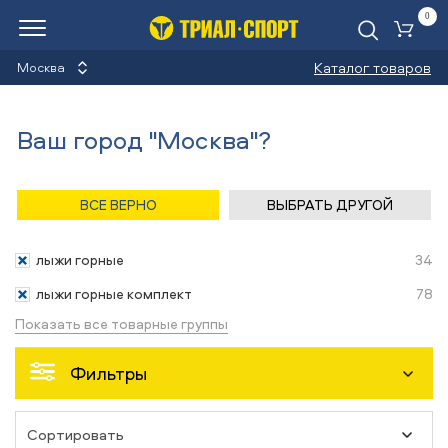
0
Ко
Каталог товаров
Москва
Лыжи горные
Ваш город "Москва"?
Назад
/
Главная
/
Каталог
/
Лыжи горные
/
Снаряжение
ВСЕ ВЕРНО
ВЫБРАТЬ ДРУГОЙ
Снаряжение
лыжи горные
34
лыжи горные комплект
78
Показать все товарные группы
Фильтры