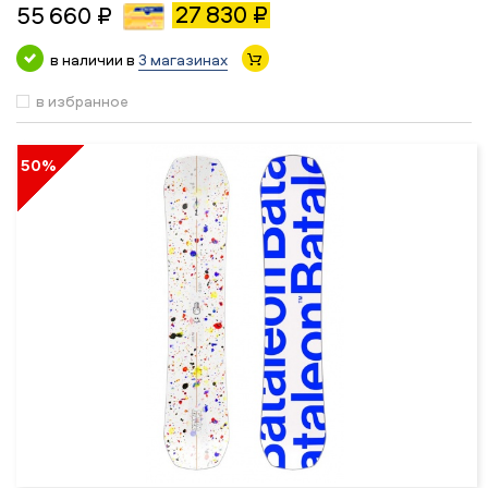
27 830 ₽
55 660 ₽
в наличии в
3 магазинах
в избранное
50%