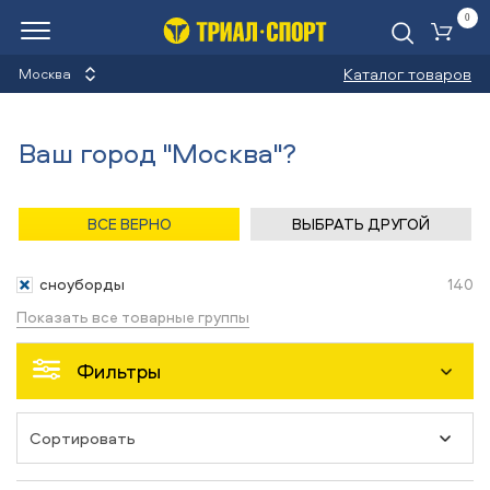
0
Ко
Каталог товаров
Москва
Сноуборды Bataleon
Ваш город "Москва"?
Назад
/
Главная
/
Каталог
/
Сноуборды
/
Снаряжение
ВСЕ ВЕРНО
ВЫБРАТЬ ДРУГОЙ
Снаряжение
сноуборды
140
Показать все товарные группы
Фильтры