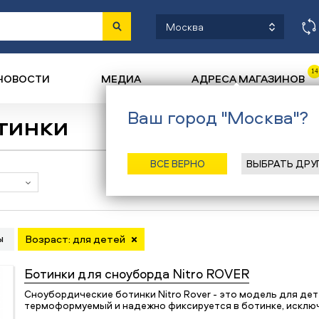
Москва
14
НОВОСТИ
МЕДИА
АДРЕСА МАГАЗИНОВ
Ваш город "Москва"?
тинки
ВСЕ ВЕРНО
ВЫБРАТЬ ДРУ
Наличие в магазинах
ы
Возраст: для детей
Ботинки для сноуборда
Nitro ROVER
Сноубордические ботинки Nitro Rover - это модель для де
термоформуемый и надежно фиксируется в ботинке, исклю