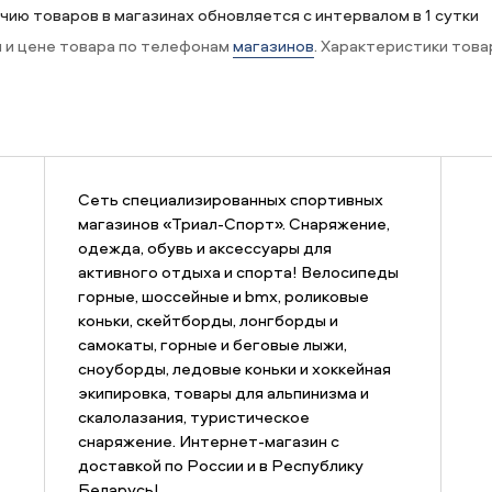
ию товаров в магазинах обновляется с интервалом в 1 сутки
и и цене товара по телефонам
магазинов
. Характеристики това
Сеть специализированных спортивных
магазинов «Триал-Спорт». Снаряжение,
одежда, обувь и аксессуары для
активного отдыха и спорта! Велосипеды
горные, шоссейные и bmx, роликовые
коньки, скейтборды, лонгборды и
самокаты, горные и беговые лыжи,
сноуборды, ледовые коньки и хоккейная
экипировка, товары для альпинизма и
скалолазания, туристическое
снаряжение. Интернет-магазин с
доставкой по России и в Республику
Беларусь!