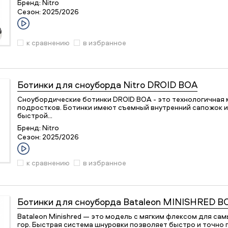
Бренд:
Nitro
Сезон:
2025/2026
к сравнению
в избранное
Ботинки для сноуборда
Nitro DROID BOA
Сноубордические ботинки DROID BOA - это технологичная 
подростков. Ботинки имеют съемный внутренний сапожок 
быстрой…
Бренд:
Nitro
Сезон:
2025/2026
к сравнению
в избранное
Ботинки для сноуборда
Bataleon MINISHRED B
Bataleon Minishred — это модель с мягким флексом для са
гор. Быстрая система шнуровки позволяет быстро и точно