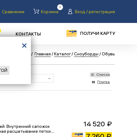
0
Сравнение
Корзина
Вход / регистрация
ПОЛУЧИ КАРТУ
КОНТАКТЫ
Назад
/
Главная
/
Каталог
/
Сноуборды
/
Обувь
ГОЙ
Список
Плитка
14 520 ₽
тей. Внутренний сапожок
чая расшатывание пятки.…
7 260 ₽