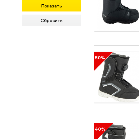
21-30%
31-40%
41-50%
51-60%
50%
40%