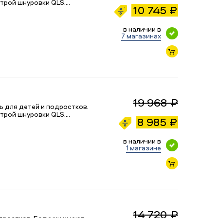
трой шнуровки QLS.…
10 745 ₽
в наличии в
7 магазинах
19 968 ₽
 для детей и подростков.
трой шнуровки QLS.…
8 985 ₽
в наличии в
1 магазине
14 720 ₽