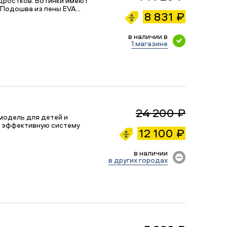
одростков. Ботинки имеют
 Подошва из пены EVA…
8 831 ₽
в наличии в
1 магазине
24 200 ₽
модель для детей и
и эффективную систему
12 100 ₽
в наличии
в других городах