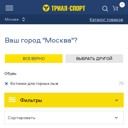
0
Ко
Каталог товаров
Москва
Детские горнолыжные
Ваш город "Москва"?
ботинки
Назад
/
Главная
/
Каталог
/
Лыжи горные
/
Обувь
ВСЕ ВЕРНО
ВЫБРАТЬ ДРУГОЙ
Обувь
ботинки для горных лыж
70
Фильтры