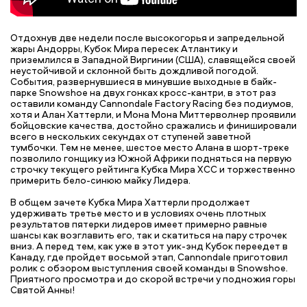
Отдохнув две недели после высокогорья и запредельной
жары Андорры, Кубок Мира пересек Атлантику и
приземлился в Западной Виргинии (США), славящейся своей
неустойчивой и склонной быть дождливой погодой.
События, развернувшиеся в минувшие выходные в байк-
парке Snowshoe на двух гонках кросс-кантри, в этот раз
оставили команду Cannondale Factory Racing без подиумов,
хотя и Алан Хаттерли, и Мона Мона Миттерволнер проявили
бойцовские качества, достойно сражались и финишировали
всего в нескольких секундах от ступеней заветной
тумбочки. Тем не менее, шестое место Алана в шорт-треке
позволило гонщику из Южной Африки подняться на первую
строчку текущего рейтинга Кубка Мира ХСС и торжественно
примерить бело-синюю майку Лидера.
В общем зачете Кубка Мира Хаттерли продолжает
удерживать третье место и в условиях очень плотных
результатов пятерки лидеров имеет примерно равные
шансы как возглавить его, так и скатиться на пару строчек
вниз. А перед тем, как уже в этот уик-энд Кубок переедет в
Канаду, где пройдет восьмой этап, Cannondale приготовил
ролик с обзором выступления своей команды в Snowshoe.
Приятного просмотра и до скорой встречи у подножия горы
Святой Анны!