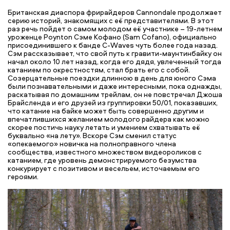
Британская диаспора фрирайдеров Cannondale продолжает
серию историй, знакомящих с её представителями. В этот
раз речь пойдет о самом молодом её участнике – 19-летнем
уроженце Poynton Сэме Кофано (Sam Cofano), официально
присоединившего к банде C-Waves чуть более года назад.
Сэм рассказывает, что свой путь к гравити-маунтинбайку он
начал около 10 лет назад, когда его дядя, увлеченный тогда
катанием по окрестностям, стал брать его с собой.
Созерцательные поездки длинною в день для юного Сэма
были познавательными и даже интересными, пока однажды,
раскатывая по домашним трейлам, он не повстречал Джоша
Брайсленда и его друзей из группировки 50/01, показавших,
что катание на байке может быть совершенно другим и
впечатлившихся желанием молодого райдера как можно
скорее постичь науку летать и умением схватывать её
буквально «на лету». Вскоре Сэм сменил статус
«опекаемого» новичка на полноправного члена
сообщества, известного множеством видеороликов с
катанием, где уровень демонстрируемого безумства
конкурирует с позитивом и весельем, источаемым его
героями.