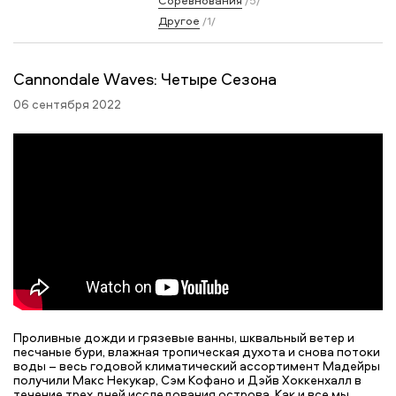
Соревнования
/5/
Другое
/1/
Cannondale Waves: Четыре Сезона
06 сентября 2022
Проливные дожди и грязевые ванны, шквальный ветер и
песчаные бури, влажная тропическая духота и снова потоки
воды – весь годовой климатический ассортимент Мадейры
получили Макс Некукар, Сэм Кофано и Дэйв Хоккенхалл в
течение трех дней исследования острова. Как и все мы,