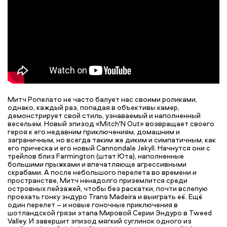
Митч Ропелато не часто балует нас своими роликами,
однако, каждый раз, попадая в объективы камер,
демонстрирует свой стиль, узнаваемый и наполненный
весельем. Новый эпизод «Mitch'N Out» возвращает своего
героя к его недавним приключениям, домашним и
заграничным, но всегда таким же диким и симпатичным, как
его прическа и его новый Cannondale Jekyll. Начнутся они с
трейлов близ Farmington (штат Юта), наполненные
большими прыжками и впечатляюще агрессивными
скрабами. А после небольшого перелета во времени и
пространстве, Митч ненадолго приземлится среди
островных пейзажей, чтобы без раскатки, почти вслепую
проехать гонку эндуро Trans Madeira и выиграть её. Ещё
один перелет – и новые гоночные приключения в
шотландской грязи этапа Мировой Серии Эндуро в Tweed
Valley. И завершит эпизод мягкий суглинок одного из