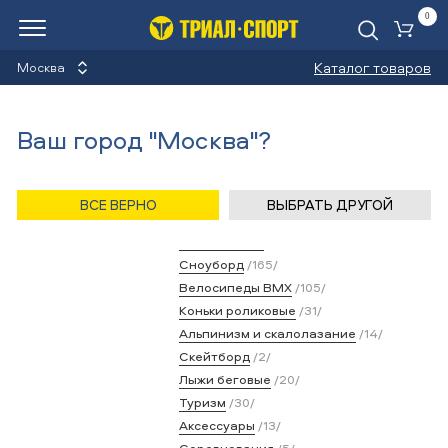
0
Ко
Каталог товаров
Москва
Видео
Ваш город "Москва"?
Назад
/
Главная
/
Медиа
/
Видео
ВСЕ ВЕРНО
ВЫБРАТЬ ДРУГОЙ
Категории
Велосипеды
/537/
Лыжи горные
/92/
Сноуборд
/165/
Велосипеды BMX
/105/
Коньки роликовые
/31/
Альпинизм и скалолазание
/14/
Скейтборд
/2/
Лыжи беговые
/20/
Туризм
/30/
Аксессуары
/13/