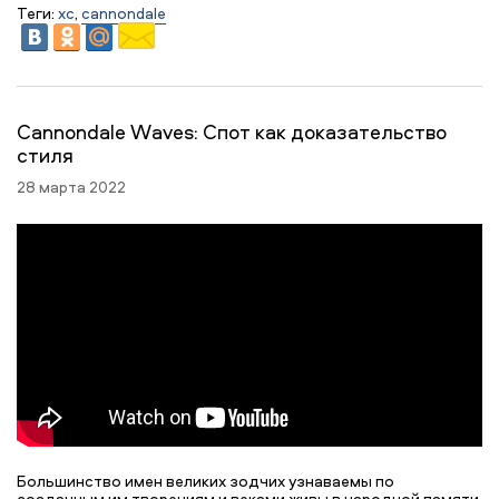
Теги:
xc
,
cannondale
Cannondale Waves: Спот как доказательство
стиля
28 марта 2022
Большинство имен великих зодчих узнаваемы по
созданным им творениям и веками живы в народной памяти.