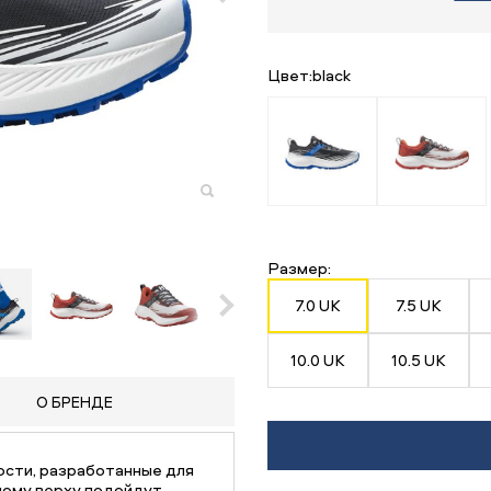
Цвет:
black
Размер:
7.0 UK
7.5 UK
10.0 UK
10.5 UK
О БРЕНДЕ
ости, разработанные для
ному верху подойдут