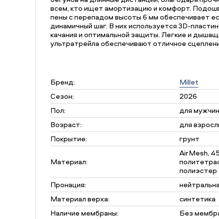
всем, кто ищет амортизацию и комфорт. Подош
пены с перепадом высоты 6 мм обеспечивает е
динамичный шаг. В них используется 3D-пласти
качания и оптимальной защиты. Легкие и дышащи
ультратрейла обеспечивают отличное сцеплени
Бренд:
Millet
Сезон:
2026
Пол:
для мужчи
Возраст:
для взросл
Покрытие:
грунт
AirMesh, 4
Материал:
политетра
полиэстер
Пронация:
нейтральн
Материал верха:
синтетика
Наличие мембраны:
Без мембр