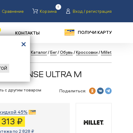
0
Сравнение
Корзина
Вход / регистрация
ПОЛУЧИ КАРТУ
КОНТАКТЫ
зад
/
Главная
/
Каталог
/
Бег
/
Обувь
/
Кроссовки
/
Millet
ГОЙ
let INTENSE ULTRA M
ть с другим товаром
Поделиться:
кидкой 45%
1 313 ₽
атежа по 2 828 ₽