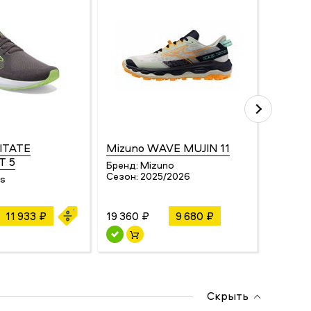
VITATE
Mizuno WAVE MUJIN 11
Brook
T 5
Бренд:
Mizuno
Бренд:
Сезон:
2025/2026
Сезон:
ks
11 933 ₽
19 360 ₽
9 680 ₽
19 006
Скрыть