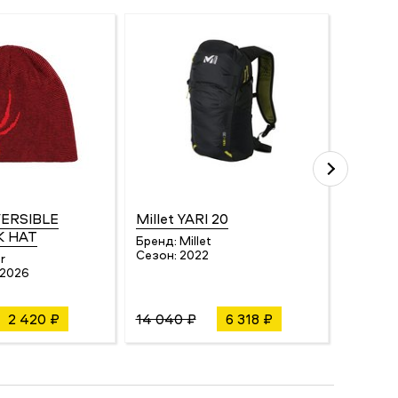
VERSIBLE
Millet YARI 20
Fuse R
K HAT
Бренд:
Millet
Бренд:
Сезон:
2022
Сезон:
r
/2026
2 420 ₽
14 040 ₽
6 318 ₽
1 232 ₽