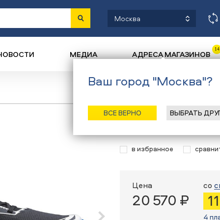
Москва
14
НОВОСТИ
МЕДИА
АДРЕСА МАГАЗИНОВ
Ваш город "Москва"?
На
ВСЕ ВЕРНО
ВЫБРАТЬ ДРУ
Кроссовки Mil
в избранное
сравни
Цена
со
с
20 570 ₽
1
4 пл