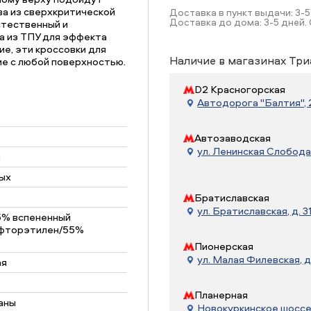
ва из сверхкритической
Доставка в пункт выдачи: 3-5
Доставка до дома: 3-5 дней. 
стественный и
на из ТПУ для эффекта
е, эти кроссовки для
Наличие в магазинах Три
е с любой поверхностью.
D2 Красногорская
Автодорога "Балтия", 21
Автозаводская
ул. Ленинская Слобода, 
н
ых
Братиславская
ул. Братиславская, д. 31
5% вспененный
фторэтилен/55%
Пионерская
ул. Малая Филевская, д
ая
Планерная
аны
Новокуркинское шоссе, 