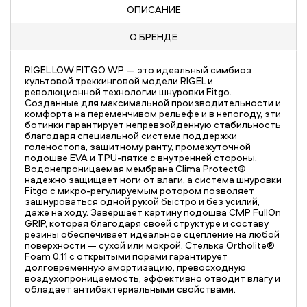
ОПИСАНИЕ
О БРЕНДЕ
RIGEL LOW FITGO WP — это идеальный симбиоз
культовой треккинговой модели RIGEL и
революционной технологии шнуровки Fitgo.
Созданные для максимальной производительности и
комфорта на переменчивом рельефе и в непогоду, эти
ботинки гарантирует непревзойденную стабильность
благодаря специальной системе поддержки
голеностопа, защитному ранту, промежуточной
подошве EVA и TPU-пятке с внутренней стороны.
Водонепроницаемая мембрана Clima Protect®
надежно защищает ноги от влаги, а система шнуровки
Fitgo с микро-регулируемым ротором позволяет
зашнуроваться одной рукой быстро и без усилий,
даже на ходу. Завершает картину подошва CMP FullOn
GRIP, которая благодаря своей структуре и составу
резины обеспечивает идеальное сцепление на любой
поверхности — сухой или мокрой. Стелька Ortholite®
Foam 0.11 с открытыми порами гарантирует
долговременную амортизацию, превосходную
воздухопроницаемость, эффективно отводит влагу и
обладает антибактериальными свойствами.