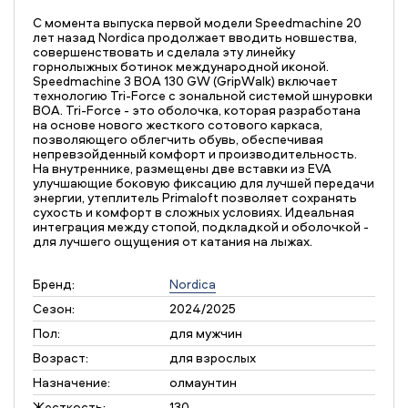
С момента выпуска первой модели Speedmachine 20
лет назад Nordica продолжает вводить новшества,
совершенствовать и сделала эту линейку
горнолыжных ботинок международной иконой.
Speedmachine 3 BOA 130 GW (GripWalk) включает
технологию Tri-Force с зональной системой шнуровки
BOA. Tri-Force - это оболочка, которая разработана
на основе нового жесткого сотового каркаса,
позволяющего облегчить обувь, обеспечивая
непревзойденный комфорт и производительность.
На внутреннике, размещены две вставки из EVA
улучшающие боковую фиксацию для лучшей передачи
энергии, утеплитель Primaloft позволяет сохранять
сухость и комфорт в сложных условиях. Идеальная
интеграция между стопой, подкладкой и оболочкой -
для лучшего ощущения от катания на лыжах.
Бренд:
Nordica
Сезон:
2024/2025
Пол:
для мужчин
Возраст:
для взрослых
Назначение:
олмаунтин
Жесткость:
130