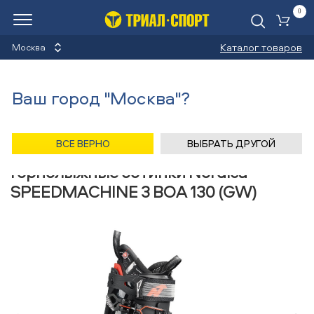
0
Ко
Каталог товаров
Москва
Горнолыжные ботинки
Ваш город "Москва"?
Назад
/
Главная
/
Каталог
/
Лыжи горные
/
Обувь
/
Горнолыжные ботинки
/
Nordica
ВСЕ ВЕРНО
ВЫБРАТЬ ДРУГОЙ
Горнолыжные ботинки Nordica
SPEEDMACHINE 3 BOA 130 (GW)