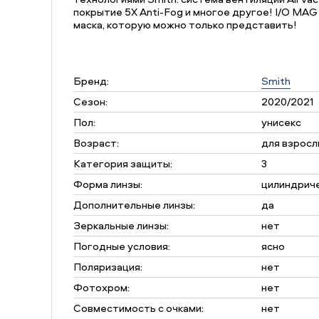
покрытие 5X Anti-Fog и многое другое! I/O MAG
маска, которую можно только представить!
Бренд:
Smith
Сезон:
2020/2021
Пол:
унисекс
Возраст:
для взросл
Категория защиты:
3
Форма линзы:
цилиндрич
Дополнительные линзы:
да
Зеркальные линзы:
нет
Погодные условия:
ясно
Поляризация:
нет
Фотохром:
нет
Совместимость с очками:
нет