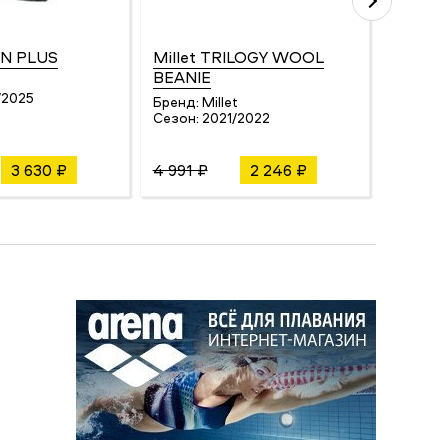
AN PLUS
Millet TRILOGY WOOL
Nordic
BEANIE
PERFO
/2025
Бренд:
Millet
Бренд:
Сезон:
2021/2022
Сезон:
3 630 ₽
4 991 ₽
2 246 ₽
2 200 