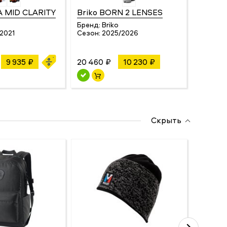
 MID CLARITY
Briko BORN 2 LENSES
Smith
Бренд:
Briko
Бренд:
2021
Сезон:
2025/2026
Сезон:
9 935 ₽
20 460 ₽
10 230 ₽
24 200
Скрыть