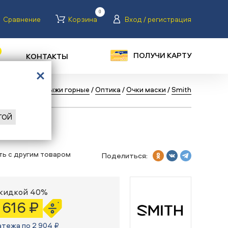
0
Сравнение
Корзина
Вход / регистрация
ПОЛУЧИ КАРТУ
КОНТАКТЫ
ая
/
Каталог
/
Лыжи горные
/
Оптика
/
Очки маски
/
Smith
ГОЙ
th I/O
ть с другим товаром
Поделиться:
скидкой 40%
1 616 ₽
атежа по 2 904 ₽