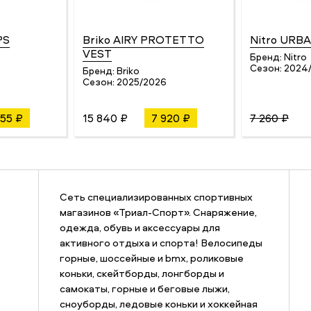
PS
Briko AIRY PROTETTO
Nitro URB
VEST
Бренд:
Nitro
Сезон:
2024
Бренд:
Briko
Сезон:
2025/2026
655 ₽
15 840 ₽
7 920 ₽
7 260 ₽
Сеть специализированных спортивных
магазинов «Триал-Спорт». Снаряжение,
одежда, обувь и аксессуары для
активного отдыха и спорта! Велосипеды
горные, шоссейные и bmx, роликовые
коньки, скейтборды, лонгборды и
самокаты, горные и беговые лыжи,
сноуборды, ледовые коньки и хоккейная