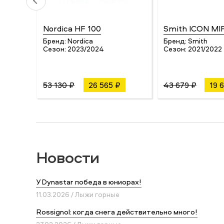
Nordica HF 100
Smith ICON MI
Бренд:
Nordica
Бренд:
Smith
Сезон:
2023/2024
Сезон:
2021/2022
53 130 ₽
26 565 ₽
43 679 ₽
19 
Новости
У Dynastar победа в юниорах!
11.03.2026 / Лыжи горные
Rossignol: когда снега действительно много!