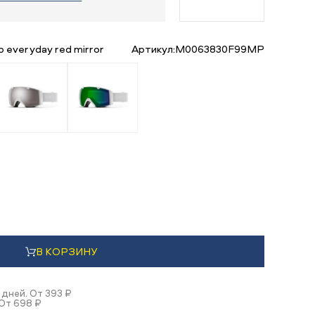
p everyday red mirror
Артикул:
M0063830F99MP
В КОРЗИНУ
 дней. От 393 ₽
 От 698 ₽