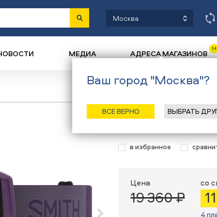
Москва
14
НОВОСТИ
МЕДИА
АДРЕСА МАГАЗИНОВ
Ваш город "Москва"?
Назад
/
Главн
ВСЕ ВЕРНО
ВЫБРАТЬ ДРУ
Очки маска Smi
в избранное
сравни
Цена
со 
19 360 ₽
1
4 пл