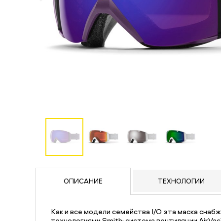
ОПИСАНИЕ
ТЕХНОЛОГИИ
Как и все модели семейства I/O эта маска сна
технологиями Smith: система вентиляции AirVac