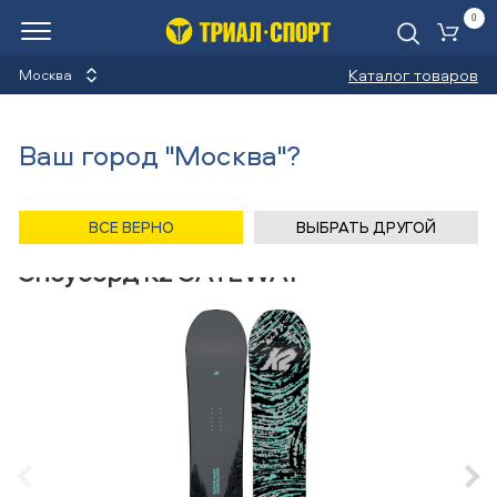
0
Ко
Каталог товаров
Москва
Сноуборды
Ваш город "Москва"?
Назад
/
Главная
/
Каталог
/
Сноуборды
/
Снаряжение
/
Сноуборды
/
K2
ВСЕ ВЕРНО
ВЫБРАТЬ ДРУГОЙ
Сноуборд K2 GATEWAY