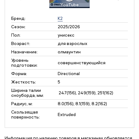
YouTube
Бренд:
K2
Сезон:
2025/2026
Пол:
унисекс
Возраст:
для взрослых
Назначение:
олмаунтин
Уровень
совершенствующийся
подготовки:
Форма:
Directional
Жесткость:
5
Ширина талии
247(156), 249(159), 251(162)
сноуборда, мм:
Радиус, м:
8.0(156), 8.1(159), 8.2(162)
Скользящая
Extruded
поверхность:
Информация по наличию товаров в магазинах обновляется