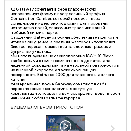
K2 Gateway сочетает в себе классическую
направленную форму и прогрессивный профиль
Combination Camber, который покоряет всех
соперников и идеально подходит для покорения
нетронутых полей, слаломных трасс или вашей
любимой линии в парке.
Сердечник Gateway из осины обеспечивает цепкое и
игривое ощущение, а средняя жесткость позволяет
быстро перекантовываться на сложных трассах и
бугристых участках.
Мы используем наше стекловолокно ICG™ 10 Biax с
карбоновыми стрингерами от носка до пятки для
надежной фиксации канта на неровной поверхности и
на высокой скорости, а также скользящую
поверхность Extruded 2000 для плавного и долгого
катания.
Универсальная доска Gateway сочетают в себе
первоклассные технологии и доступную
комплектацию, позволяя вам совершенствовать свои
навыки на любом рельефе курорта.
ВИДЕО БЛОГЕРОВ ТРИАЛ-СПОРТ