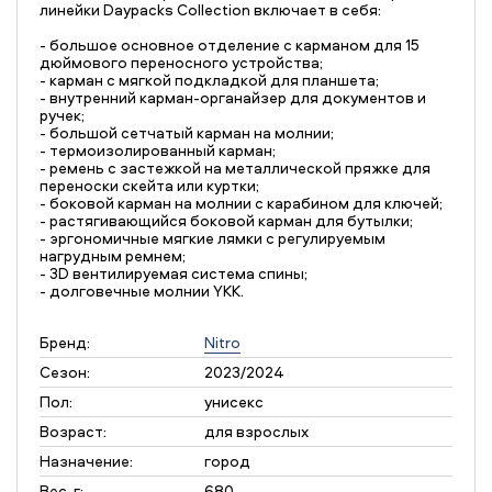
линейки Daypacks Collection включает в себя:
- большое основное отделение с карманом для 15
дюймового переносного устройства;
- карман с мягкой подкладкой для планшета;
- внутренний карман-органайзер для документов и
ручек;
- большой сетчатый карман на молнии;
- термоизолированный карман;
- ремень с застежкой на металлической пряжке для
переноски скейта или куртки;
- боковой карман на молнии с карабином для ключей;
- растягивающийся боковой карман для бутылки;
- эргономичные мягкие лямки с регулируемым
нагрудным ремнем;
- 3D вентилируемая система спины;
- долговечные молнии YKK.
Бренд:
Nitro
Сезон:
2023/2024
Пол:
унисекс
Возраст:
для взрослых
Назначение:
город
Вес, г:
680