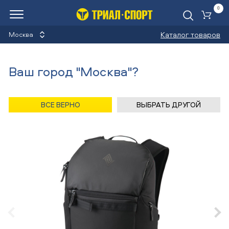
0
Ко
Каталог товаров
Москва
Рюкзаки
Ваш город "Москва"?
Назад
/
Главная
/
Каталог
/
Сноуборды
/
Аксессуары
/
Рюкзаки
/
Nitro
ВСЕ ВЕРНО
ВЫБРАТЬ ДРУГОЙ
Рюкзак Nitro NIKURO