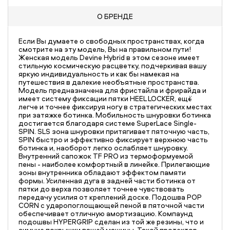
О БРЕНДЕ
Если Вы думаете о свободных пространствах, когда
смотрите на эту модель, Вы на правильном пути!
Женская модель Devine Hybrid в этом сезоне имеет
стильную космическую расцветку, подчеркивая вашу
яркую индивидуальность и как бы намекая на
путешествия в далекие необъятные пространства.
Модель предназначена для фристайла и фрирайда и
имеет систему фиксации пятки HEEL LOCKER, ещё
легче и точнее фиксируя ногу в стратегических местах
при затяжке ботинка. Мобильность шнуровки ботинка
достигается благодаря системе SuperLace Single-
SPIN. SLS зона шнуровки притягивает пяточную часть,
SPIN быстро и эффективно фиксирует верхнюю часть
ботинка и, наоборот легко ослабляет шнуровку.
Внутренний сапожок TF PRO из термоформуемой
пены - наиболее комфортный в линейке. Прилегающие
зоны внутренника обладают эффектом памяти
формы. Усиленная дуга в задней части ботинка от
пятки до верха позволяет точнее чувствовать
передачу усилия от креплений доске. Подошва POP
CORN с ударопоглощающей пеной в пяточной части
обеспечивает отличную амортизацию. Компаунд
подошвы HYPERGRIP сделан из той же резины, что и
зимние покрышки вашей машины. Такой протектор