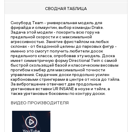
СВОДНАЯ
ТАБЛИЦА
Сноуборд Team - универсальная модель для
фрирайда и олмаунтин, выбор команды Drake.
Задача этой модели - покорить всю гору на
предельной скорости и с максимальной
агрессивностью. Занятие фристайлом на любых
склонах - от бездонной целины до парковых фигур -
именно это смогут получить любители досок
предельного класса, опробовав эту модель. Доска
имеет симметричную форму Directional Twin c самой
быстрой скользящей базой и классическим весовым
прогибом кэмбер для максимальной точности
управления. Сердечник доски продольно усилен
карбоновыми стрингерами в центре от носа до тэйла.
За виброгашение отвечают две продольные
уретановые вставки UR INSANE в ноузе и тэйле, а
также уретановые боковины по контуру доски.
ВИДЕО ПРОИЗВОДИТЕЛЯ
YouTube