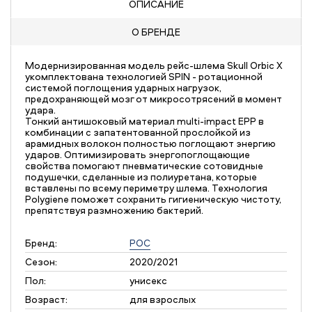
ОПИСАНИЕ
О БРЕНДЕ
Модернизированная модель рейс-шлема Skull Orbic X
укомплектована технологией SPIN - ротационной
системой поглощения ударных нагрузок,
предохраняющей мозг от микросотрясений в момент
удара.
Тонкий антишоковый материал multi-impact EPP в
комбинации с запатентованной прослойкой из
арамидных волокон полностью поглощают энергию
ударов. Оптимизировать энергопоглощающие
свойства помогают пневматические сотовидные
подушечки, сделанные из полиуретана, которые
вставлены по всему периметру шлема. Технология
Polygiene поможет сохранить гигиеническую чистоту,
препятствуя размножению бактерий.
Бренд:
POC
Сезон:
2020/2021
Пол:
унисекс
Возраст:
для взрослых