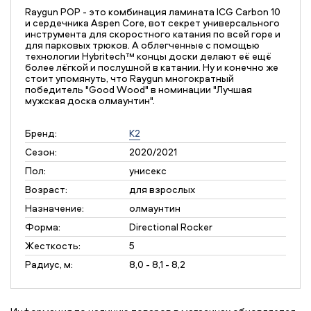
Raygun POP - это комбинация ламината ICG Carbon 10
и сердечника Aspen Core, вот секрет универсального
инструмента для скоростного катания по всей горе и
для парковых трюков. А облегченные с помощью
технологии Hybritech™ концы доски делают её ещё
более лёгкой и послушной в катании. Ну и конечно же
стоит упомянуть, что Raygun многократный
победитель "Good Wood" в номинации "Лучшая
мужская доска олмаунтин".
Бренд:
K2
Сезон:
2020/2021
Пол:
унисекс
Возраст:
для взрослых
Назначение:
олмаунтин
Форма:
Directional Rocker
Жесткость:
5
Радиус, м:
8,0 - 8,1 - 8,2