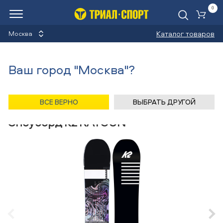
0
Ко
Каталог товаров
Москва
Сноуборды
Ваш город "Москва"?
Назад
/
Главная
/
Каталог
/
Сноуборды
/
Снаряжение
/
Сноуборды
/
K2
ВСЕ ВЕРНО
ВЫБРАТЬ ДРУГОЙ
Сноуборд K2 RAYGUN