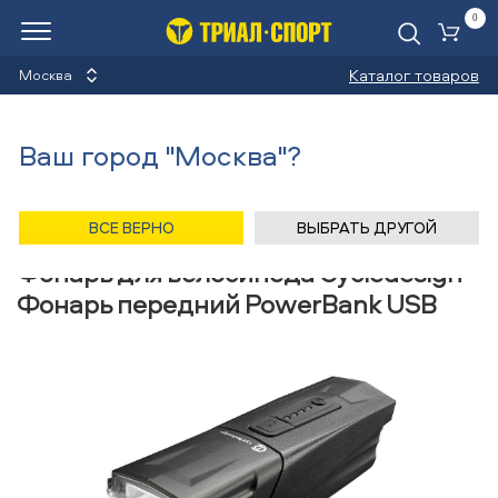
0
Ко
Каталог товаров
Москва
Фонари для велосипеда
Ваш город "Москва"?
Назад
/
Главная
/
Каталог
/
Велосипеды
/
Аксессуары
/
Фонари для велосипеда
/
Cycledesign
ВСЕ ВЕРНО
ВЫБРАТЬ ДРУГОЙ
Фонарь для велосипеда Cycledesign
Фонарь передний PowerBank USB