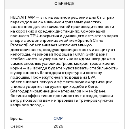
О БРЕНДЕ
HELNAIT WP — это идеальное решение для быстрых
переходов на смешанных и грязевых участках,
созданное для максимальной производительности
на коротких и средних дистанциях. Комбинация
прочного TPU-покрытия и дышащего сетчатого верха
в паре с водонепроницаемой мембраной Clima
Protect® обеспечивает исключительную
долговечность, воздухопроницаемость и защиту от
непогоды. Резиновая подошва FullOn GRIP дарит
стабильность и уверенность на каждом шагу, даже в
самых сложных условиях. Грязь, мокрая трава, камни,
корни — вы всегда будете чувствовать стабильность
и уверенность благодаря структуре и составу
подошвы. Промежуточная подошва из EVA
обеспечивает легкую и эффективную амортизацию,
снижая ударные нагрузки при ходьбе и беге.
Благодаря комбинации материалов и мембране,
ботинки эффективно противостоят дождю, грязи и
ветру, позволяя вам не прерывать тренировку из-за
капризов погоды.
Бренд:
CMP
Сезон:
2026