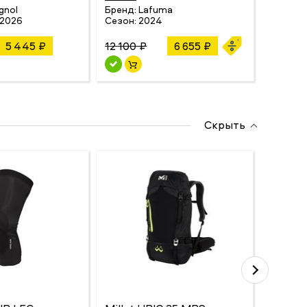
Сезон:
gnol
Бренд:
Lafuma
/2026
Сезон:
2024
5 445 ₽
12 100 ₽
6 655 ₽
10 890
Скрыть