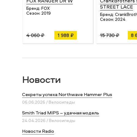
FOX RANGER DR W
CrankBrothers
STREET LACE
Бренд:
FOX
Сезон:
2019
Бренд:
CrankBrot
Сезон:
2024
4 060 ₽
1 988 ₽
15 730 ₽
8 
Новости
Секреты успеха Northwave Hammer Plus
06.06.2026 / Велосипеды
Smith Triad MIPS – удачная модель
24.04.2026 / Велосипеды
Новости Radio