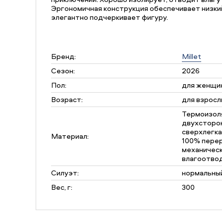
Эргономичная конструкция обеспечивает низкий
элегантно подчеркивает фигуру.
Бренд:
Millet
Сезон:
2026
Пол:
для женщи
Возраст:
для взросл
Термоизоля
двухсторон
сверхлегка
Материал:
100% пере
механическ
влагоотво
Силуэт:
нормальны
Вес, г:
300