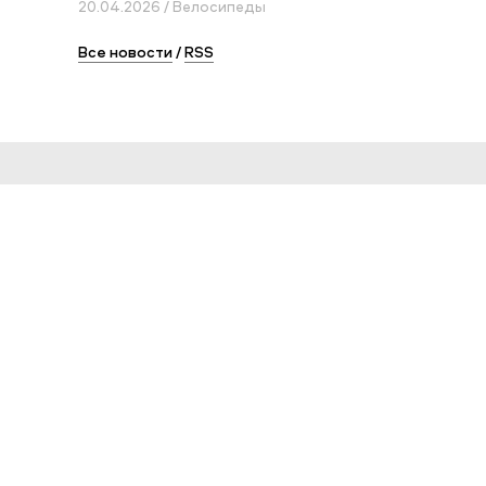
20.04.2026 / Велосипеды
Все новости
/
RSS
Сервис и помощь
Как заказать товар
Условия доставки
Возврат и обмен
Оплата
Оплата "Долями"
Таблицы размеров
Инструкции к товарам
Условия гарантии
Карта сайта