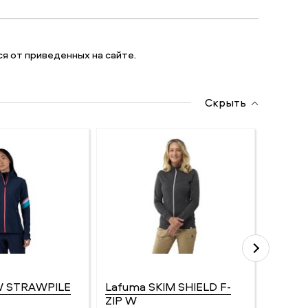
я от приведенных на сайте.
Скрыть
 W STRAWPILE
Lafuma SKIM SHIELD F-
Sun Va
ZIP W
Бренд: