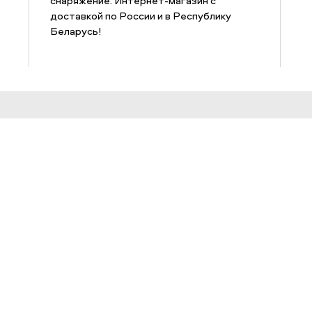
снаряжение. Интернет-магазин с
доставкой по России и в Республику
Беларусь!
Информация
© 200
ЗАЩИ
Веб-с
Адреса и телефоны магазинов
прете
ознак
Адреса сервисных центров
могут 
Работа в Триал-Спорт
Ссылки
Обратная связь
Оптовые поставки
Арендодателям
Соглашение о конфиденциальности
Осторожно, мошенники!