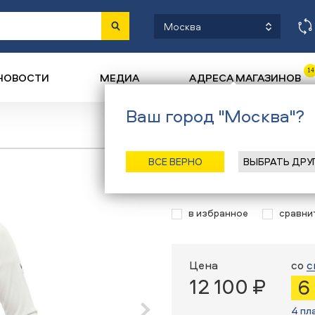
Москва
14
НОВОСТИ
МЕДИА
АДРЕСА МАГАЗИНОВ
Ваш город "Москва"?
Назад
/
Главная
/
Ка
ВСЕ ВЕРНО
ВЫБРАТЬ ДРУ
Флисовая кофта
в избранное
сравни
Цена
со
с
12 100 ₽
6
4 пл