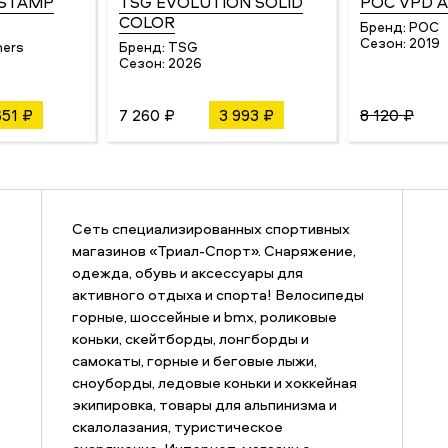
 STAMP
TSG EVOLUTION SOLID
POC VPD A
COLOR
Бренд:
POC
Сезон:
2019
hers
Бренд:
TSG
Сезон:
2026
651 ₽
7 260 ₽
3 993 ₽
8 120 ₽
Сеть специализированных спортивных
магазинов «Триал-Спорт». Снаряжение,
одежда, обувь и аксессуары для
активного отдыха и спорта! Велосипеды
горные, шоссейные и bmx, роликовые
коньки, скейтборды, лонгборды и
самокаты, горные и беговые лыжи,
сноуборды, ледовые коньки и хоккейная
экипировка, товары для альпинизма и
скалолазания, туристическое