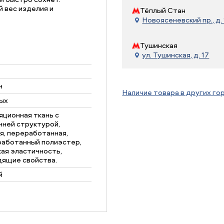
 вес изделия и
Тёплый Стан
Новоясеневский пр., д. 
Тушинская
ул. Тушинская, д. 17
н
Наличие товара в других го
ых
ционная ткань с
ней структурой,
я, переработанная,
работанный полиэстер,
ая эластичность,
дящие свойства.
й