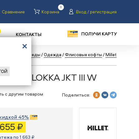
0
Сравнение
Корзина
Вход / регистрация
ПОЛУЧИ КАРТУ
КОНТАКТЫ
талог
/
Велосипеды
/
Одежда
/
Флисовые кофты
/
Millet
ГОЙ
 Millet LOKKA JKT III W
ть с другим товаром
Поделиться:
кидкой 45%
 655 ₽
атежа по 1 663 ₽