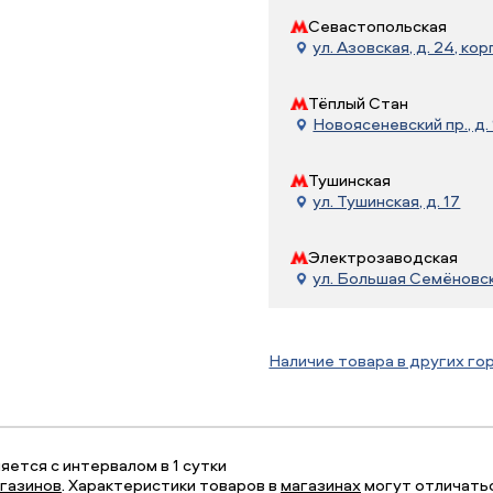
Севастопольская
ул. Азовская, д. 24, корп
Тёплый Стан
Новоясеневский пр., д. 
Тушинская
ул. Тушинская, д. 17
Электрозаводская
ул. Большая Семёновска
Наличие товара в других го
ется с интервалом в 1 сутки
газинов
. Характеристики товаров в
магазинах
могут отличатьс