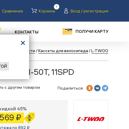
0
Сравнение
Корзина
Вход / регистрация
ПОЛУЧИ КАРТУ
КОНТАКТЫ
сипеды
/
Запчасти
/
Кассеты для велосипеда
/
L-TWOO
ГОЙ
 A11 11-50T, 11SPD
ть с другим товаром
Поделиться:
скидкой 45%
 569 ₽
атежа по 892 ₽