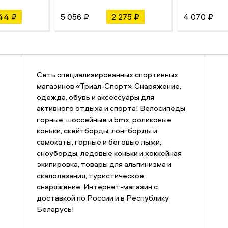
44 ₽
5 056 ₽
2 275 ₽
4 070 ₽
Сеть специализированных спортивных
магазинов «Триал-Спорт». Снаряжение,
одежда, обувь и аксессуары для
активного отдыха и спорта! Велосипеды
горные, шоссейные и bmx, роликовые
коньки, скейтборды, лонгборды и
самокаты, горные и беговые лыжи,
сноуборды, ледовые коньки и хоккейная
экипировка, товары для альпинизма и
скалолазания, туристическое
снаряжение. Интернет-магазин с
доставкой по России и в Республику
Беларусь!