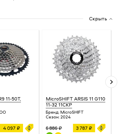
Скрыть
9 11-50Т,
MicroSHIFT ARSIS 11 G110
Shima
11-32 11СКР
10SPD 
WOO
Бренд:
MicroSHIFT
Бренд:
Сезон:
2024
Сезон:
4 097 ₽
6 886 ₽
3 787 ₽
6 490 