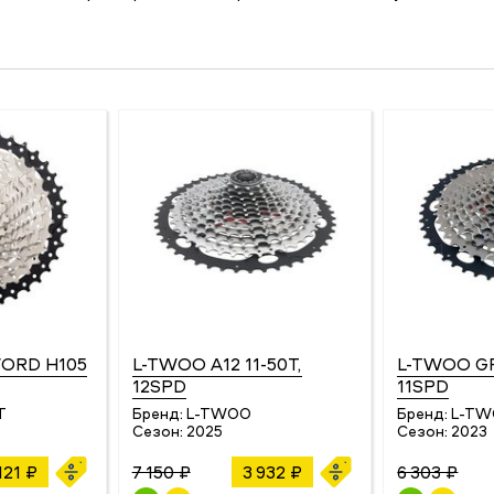
WORD H105
L-TWOO A12 11-50T,
L-TWOO GR
12SPD
11SPD
T
Бренд:
L-TWOO
Бренд:
L-T
Сезон:
2025
Сезон:
2023
121 ₽
7 150 ₽
3 932 ₽
6 303 ₽