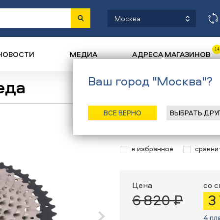
Москва
14
НОВОСТИ
МЕДИА
АДРЕСА МАГАЗИНОВ
Ваш город "Москва"?
еда
Назад
/
Главная
/
Каталог
/
Вело
ВСЕ ВЕРНО
ВЫБРАТЬ ДРУ
Кассета L-TWO
в избранное
сравни
Цена
со 
6 820 ₽
3
4 пл