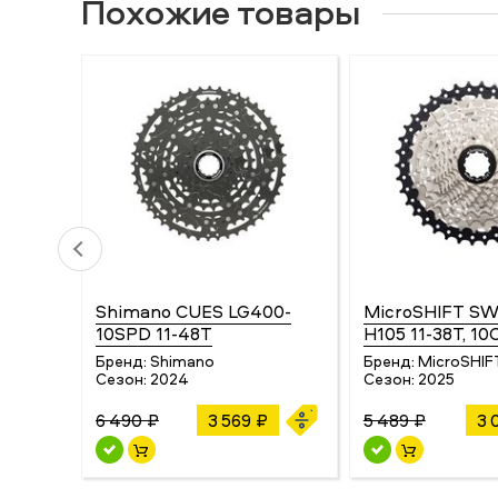
Похожие товары
Shimano CUES LG400-
MicroSHIFT S
10SPD 11-48T
H105 11-38T, 10
Бренд:
Shimano
Бренд:
MicroSHIF
Сезон:
2024
Сезон:
2025
6 490 ₽
3 569 ₽
5 489 ₽
3 