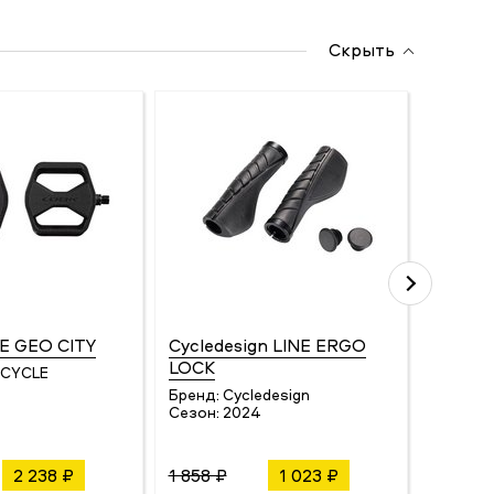
Скрыть
E GEO CITY
Cycledesign LINE ERGO
Cycled
LOCK
 CYCLE
Бренд:
Сезон:
Бренд:
Cycledesign
Сезон:
2024
2 238 ₽
1 858 ₽
1 023 ₽
1 805 ₽