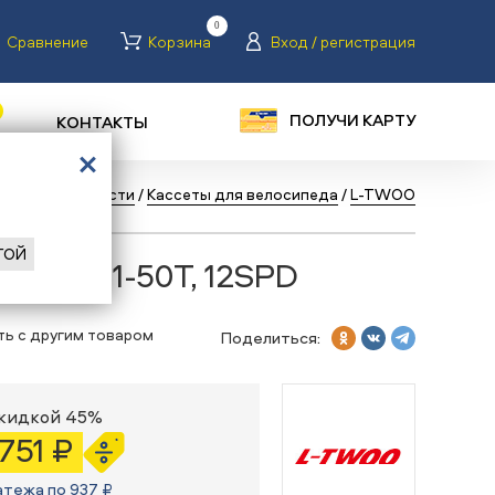
0
Сравнение
Корзина
Вход / регистрация
ПОЛУЧИ КАРТУ
КОНТАКТЫ
сипеды
/
Запчасти
/
Кассеты для велосипеда
/
L-TWOO
ГОЙ
O A12 11-50T, 12SPD
ть с другим товаром
Поделиться:
скидкой 45%
 751 ₽
атежа по 937 ₽