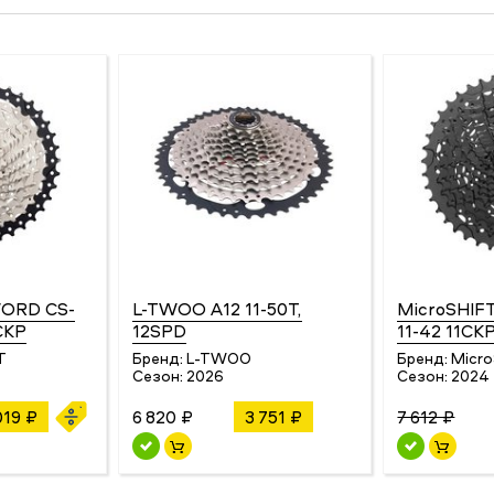
WORD CS-
L-TWOO A12 11-50T,
MicroSHIFT
СКР
12SPD
11-42 11СК
T
Бренд:
L-TWOO
Бренд:
Micr
Сезон:
2026
Сезон:
2024
019 ₽
6 820 ₽
3 751 ₽
7 612 ₽