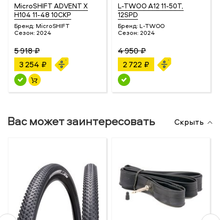
MicroSHIFT ADVENT X
L-TWOO A12 11-50T,
H104 11-48 10СКР
12SPD
Бренд:
MicroSHIFT
Бренд:
L-TWOO
Сезон:
2024
Сезон:
2024
5 918 ₽
4 950 ₽
3 254 ₽
2 722 ₽
Вас может заинтересовать
Скрыть