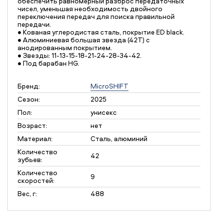
обеспечить равномерный разброс передаточных
чисел, уменьшая необходимость двойного
переключения передач для поиска правильной
передачи.
• Кованая углеродистая сталь, покрытие ED black.
• Алюминиевая большая звезда (42Т) с
анодированным покрытием.
• Звезды: 11-13-15-18-21-24-28-34-42.
• Под барабан HG.
Бренд:
MicroSHIFT
Сезон:
2025
Пол:
унисекс
Возраст:
нет
Материал:
Сталь, алюминий
Количество
42
зубьев:
Количество
9
скоростей:
Вес, г:
488