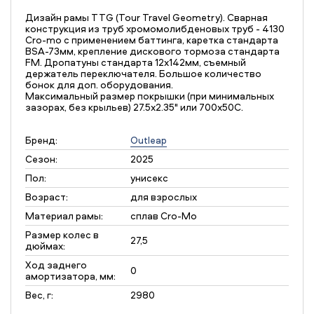
Дизайн рамы TTG (Tour Travel Geometry). Сварная
конструкция из труб хромомолибденовых труб - 4130
Cro-mo с применением баттинга, каретка стандарта
BSA-73мм, крепление дискового тормоза стандарта
FM. Дропатуны стандарта 12х142мм, съемный
держатель переключателя. Большое количество
бонок для доп. оборудования.
Максимальный размер покрышки (при минимальных
зазорах, без крыльев) 27.5х2.35" или 700х50С.
Бренд:
Outleap
Сезон:
2025
Пол:
унисекс
Возраст:
для взрослых
Материал рамы:
сплав Cro-Mo
Размер колес в
27,5
дюймах:
Ход заднего
0
амортизатора, мм:
Вес, г:
2980