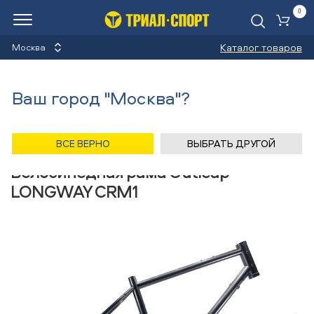
0
Ко
Каталог товаров
Москва
Велосипедные рамы
Ваш город "Москва"?
Назад
/
Главная
/
Каталог
/
Велосипеды
/
Запчасти
/
Велосипедные рамы
/
Outleap
ВСЕ ВЕРНО
ВЫБРАТЬ ДРУГОЙ
Велосипедная рама Outleap
LONGWAY CRM1