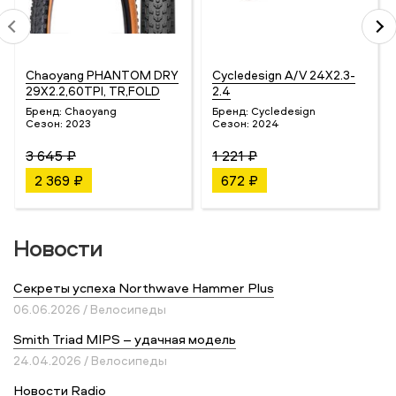
Chaoyang PHANTOM DRY
Cycledesign A/V 24X2.3-
29Х2.2,60TPI, TR,FOLD
2.4
Бренд:
Chaoyang
Бренд:
Cycledesign
Сезон:
2023
Сезон:
2024
3 645 ₽
1 221 ₽
2 369 ₽
672 ₽
Новости
Секреты успеха Northwave Hammer Plus
06.06.2026 / Велосипеды
Smith Triad MIPS – удачная модель
24.04.2026 / Велосипеды
Новости Radio