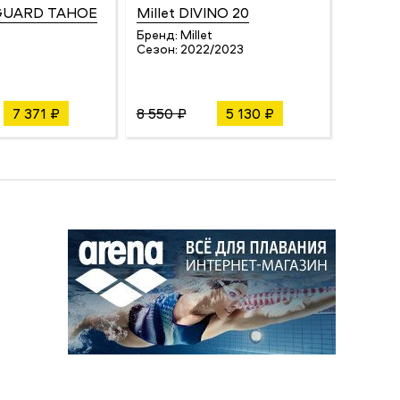
GUARD TAHOE
Millet DIVINO 20
UYN R
SHORT
Бренд:
Millet
Сезон:
2022/2023
Бренд:
Сезон:
7 371 ₽
8 550 ₽
5 130 ₽
2 420 