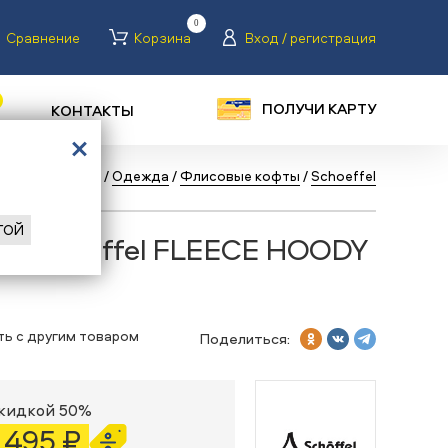
0
Сравнение
Корзина
Вход / регистрация
ПОЛУЧИ КАРТУ
КОНТАКТЫ
г
/
Велосипеды
/
Одежда
/
Флисовые кофты
/
Schoeffel
ГОЙ
а Schoeffel FLEECE HOODY
ть с другим товаром
Поделиться:
скидкой 50%
1 495 ₽