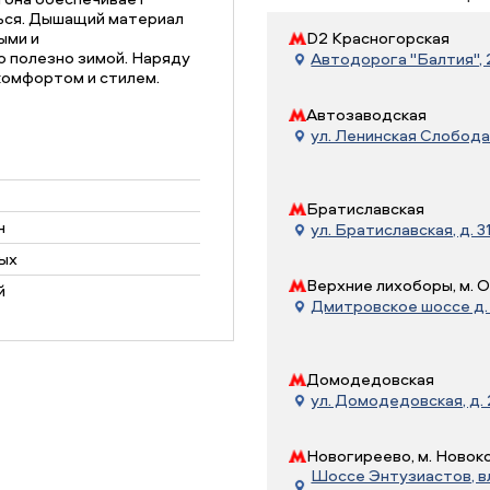
ться. Дышащий материал
ыми и
D2 Красногорская
 полезно зимой. Наряду
Автодорога "Балтия", 21
комфортом и стилем.
Автозаводская
ул. Ленинская Слобода, 
Братиславская
н
ул. Братиславская, д. 31
ых
Верхние лихоборы, м. 
й
Дмитровское шоссе д. 7
Домодедовская
ул. Домодедовская, д.
Новогиреево, м. Новок
Шоссе Энтузиастов, вл.