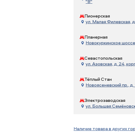
"В"
Пионерская
ул. Малая Филевская, д
Планерная
Новокуркинское шоссе, 
Севастопольская
ул. Азовская, д. 24, корп
Тёплый Стан
Новоясеневский пр., д. 
Электрозаводская
ул. Большая Семёновска
Наличие товара в других го