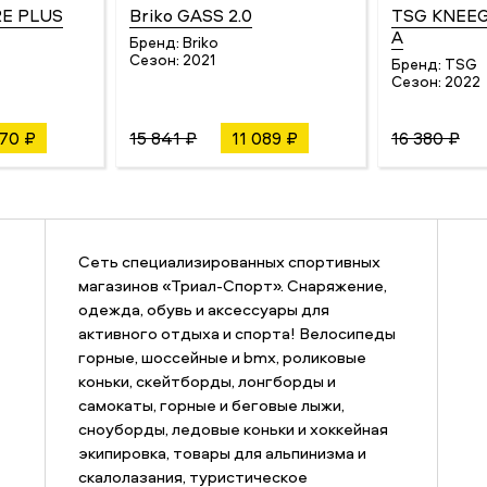
RE PLUS
Briko GASS 2.0
TSG KNEE
A
e
Бренд:
Briko
Сезон:
2021
Бренд:
TSG
Сезон:
2022
870 ₽
15 841 ₽
11 089 ₽
16 380 ₽
Сеть специализированных спортивных
магазинов «Триал-Спорт». Снаряжение,
одежда, обувь и аксессуары для
активного отдыха и спорта! Велосипеды
горные, шоссейные и bmx, роликовые
коньки, скейтборды, лонгборды и
самокаты, горные и беговые лыжи,
сноуборды, ледовые коньки и хоккейная
экипировка, товары для альпинизма и
скалолазания, туристическое