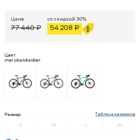
Цена
со скидкой 30%
77 440 ₽
54 208 ₽
Цвет:
mat.obs/obsidian
Таблица размеров
Размер:
S
M
L
XL