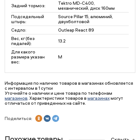
Tektro MD-С400,
Задний тормоз:
механический, диск 160мм
Подседельный
Source Pillar 15, алюминий,
штырь:
двухболтовой
Седло:
Outleap React 89
Вес, кг (без
13.2
педалей):
Для какого
размера указан
M
вес:
Информация по наличию товаров в магазинах обновляется
с интервалом в 1 сутки
Уточняйте о наличии и цене товара по телефонам
магазинов
. Характеристики товаров в
магазинах
могут
отличаться от приведенных на сайте.
Поделиться:
Похожие товары
Скрыть