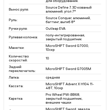
для оборудования.
Source Define 7, 3D кованый
Вынос руля:
алюминий, угол 7°
Source Conquer, алюминий,
Руль:
баттинг, выгиб 8°
Ручки руля:
Outleap EVA
полу-интегрированная,
Рулевая колонка:
закрытый подшипник
MicroSHIFT Sword G7000,
Манетки:
10скр
Количество
10
скоростей:
Задний
MicroSHIFT Sword G7005M
переключатель:
Лапка:
средняя
MicroSHIFT Advent X H104 11-
Кассета:
48T, 10скр
Pro Wheel PW-BB68,
Каретка:
закрытый подшипник,
внешние чашки
MicroSHIFT Sword, звезда