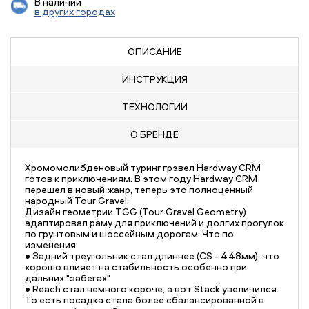
В наличии
в других городах
ОПИСАНИЕ
ИНСТРУКЦИЯ
ТЕХНОЛОГИИ
О БРЕНДЕ
Хромомолибденовый туринг грэвел Hardway CRM
готов к приключениям. В этом году Hardway CRM
перешел в новый жанр, теперь это полноценный
народный Tour Gravel.
Дизайн геометрии TGG (Tour Gravel Geometry)
адаптировал раму для приключений и долгих прогулок
по грунтовым и шоссейным дорогам. Что по
изменения:
• Задний треугольник стал длиннее (CS - 448мм), что
хорошо влияет на стабильность особенно при
дальних "забегах"
• Reach стал немного короче, а вот Stack увеличился.
То есть посадка стала более сбалансированной в