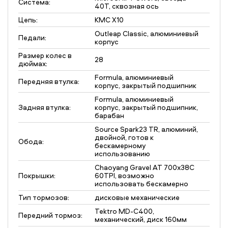
Система:
40Т, сквозная ось
Цепь:
KMC X10
Outleap Classic, алюминиевый
Педали:
корпус
Размер колес в
28
дюймах:
Formula, алюминиевый
Передняя втулка:
корпус, закрытый подшипник
Formula, алюминиевый
Задняя втулка:
корпус, закрытый подшипник,
барабан
Source Spark23 TR, алюминий,
двойной, готов к
Обода:
бескамерному
использованию
Chaoyang Gravel AT 700x38C
Покрышки:
60TPI, возможно
использовать бескамерно
Тип тормозов:
дисковые механические
Tektro MD-С400,
Передний тормоз:
механический, диск 160мм