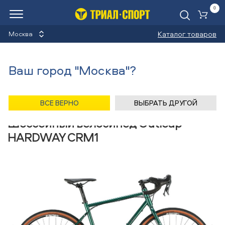
0
Ко
Каталог товаров
Москва
Шоссейные велосипеды
Ваш город "Москва"?
Назад
/
Главная
/
Каталог
/
Велосипеды
/
Снаряжение
/
Шоссейные велосипеды
/
Outleap
ВСЕ ВЕРНО
ВЫБРАТЬ ДРУГОЙ
Шоссейный велосипед Outleap
HARDWAY CRM1