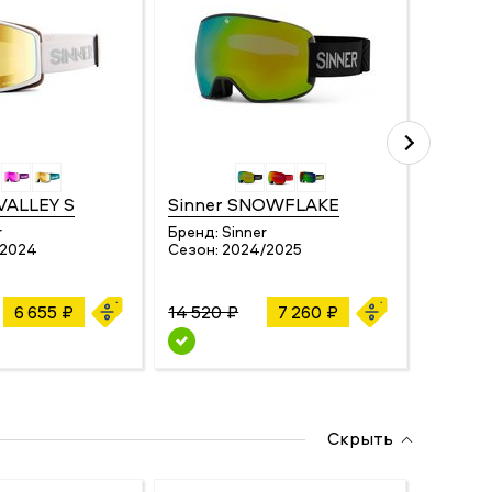
 VALLEY S
Sinner SNOWFLAKE
Sinne
r
Бренд:
Sinner
Бренд:
/2024
Сезон:
2024/2025
Сезон:
6 655 ₽
14 520 ₽
7 260 ₽
12 100 
Скрыть