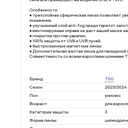
Особенности:
• трехслойная сферическая линза позволяет ув
искажения;
• улучшенный слой anti-fog предотвратит запо
• вентилируемая оправа не даст вашей маске за
• покрытие против царапин;
• 100% защиты от UVA и UVB лучей.
• быстросменные магнитные линзы.
• Дополнительная желтая линза для пасмурной 
Совместимость со всеми взрослыми шлемами T
Бренд:
TSG
Сезон:
2023/2024
Пол:
унисекс
Возраст:
для взросл
Категория защиты:
3
Форма линзы:
цилиндрич