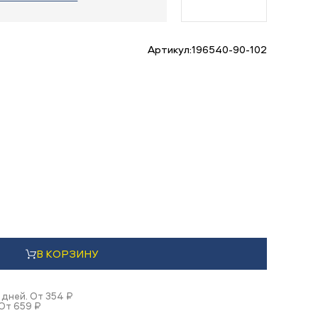
Артикул:
196540-90-102
В КОРЗИНУ
 дней. От 354 ₽
 От 659 ₽