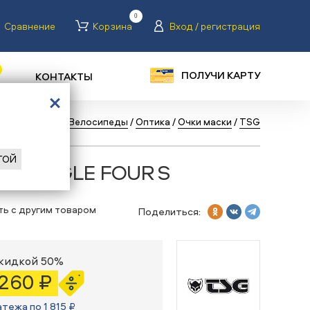
0
Сравнение
Корзина
Вход / регистрация
ПОЛУЧИ КАРТУ
КОНТАКТЫ
вная
/
Каталог
/
Велосипеды
/
Оптика
/
Очки маски
/
TSG
ГОЙ
SG GOGGLE FOUR S
ть с другим товаром
Поделиться:
скидкой 50%
 260 ₽
атежа по 1 815 ₽