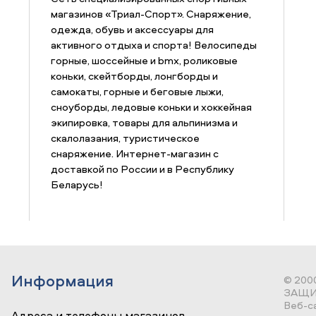
магазинов «Триал-Спорт». Снаряжение,
одежда, обувь и аксессуары для
активного отдыха и спорта! Велосипеды
горные, шоссейные и bmx, роликовые
коньки, скейтборды, лонгборды и
самокаты, горные и беговые лыжи,
сноуборды, ледовые коньки и хоккейная
экипировка, товары для альпинизма и
скалолазания, туристическое
снаряжение. Интернет-магазин с
доставкой по России и в Республику
Беларусь!
Информация
© 200
ЗАЩИ
Веб-с
Адреса и телефоны магазинов