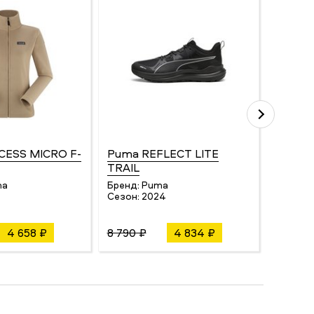
CESS MICRO F-
Puma REFLECT LITE
Millet
TRAIL
Бренд:
Сезон:
ma
Бренд:
Puma
Сезон:
2024
4 658 ₽
8 790 ₽
4 834 ₽
33 880