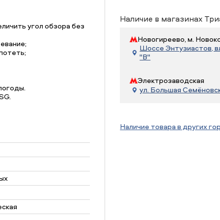
Наличие в магазинах Три
еличить угол обзора без
Новогиреево, м. Новок
тевание;
Шоссе Энтузиастов, вл.
потеть;
"В"
Электрозаводская
погоды.
ул. Большая Семёновска
SG.
Наличие товара в других го
ых
еская