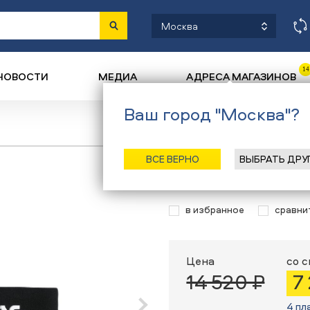
Москва
14
НОВОСТИ
МЕДИА
АДРЕСА МАГАЗИНОВ
Ваш город "Москва"?
Назад
/
Гла
ВСЕ ВЕРНО
ВЫБРАТЬ ДРУ
Очки маска T
в избранное
сравни
Цена
со 
14 520 ₽
7
4 пл