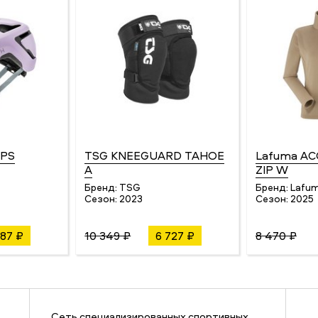
IPS
TSG KNEEGUARD TAHOE
Lafuma AC
A
ZIP W
Бренд:
TSG
Бренд:
Lafu
Сезон:
2023
Сезон:
2025
687 ₽
10 349 ₽
6 727 ₽
8 470 ₽
Сеть специализированных спортивных