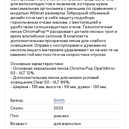
для велосипедистов и лыжников, которым нужна
максимальная эргономика с меньшим по сравнению с
моделью Wildcat размером. Гибридный объемный
дизайн сочетает в себе защиту подобную
горнолыжным очкам-маскам, с вентиляцией и
удобством солнцезащитных очков. Технологичная
линза ChromaPop™ раскрывает детали лесных троп и
ярких альпийских склонов. В комплекте
дополнительная прозрачная линза для слабого
освещения. Оправа с носоупорами и дужками из
нескользящего материала удерживают их на месте на
каменистой местности и на скоростных спусках.
Основные характеристики:
- Основная зеркальная линза Chroma Pop Opal Mirror
S3 - VLT 12%;
- Дополнительная линза для низких условий
освещения Clear S0 - VLT 89%;
- Ширина - 135 мм, высота - 59 мм, дужки - 130 мм.
Бренд:
Smith
Сезон:
2023
Пол:
унисекс
Возраст:
для взрослых