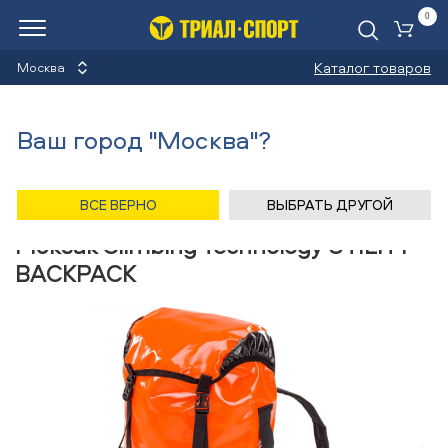
0
Ко
Каталог товаров
Москва
Рюкзаки
Ваш город "Москва"?
Назад
/
Главная
/
Каталог
/
Велосипеды
/
Аксессуары
/
Рюкзаки
/
Climbing Technology
ВСЕ ВЕРНО
ВЫБРАТЬ ДРУГОЙ
Рюкзак Climbing Technology UTILITY
BACKPACK