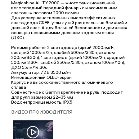
Magicshine ALLTY 2000 — многофункциональный
велосипедный передний фонарь с максимальным
световым потоком 2000 люмен.
Два усовершенствованных высокоэффективных
светодиода CREE, углы лучей разделены на ближний и
дальний свет. А для большей безопасности движения
оснащён независимым дневным ходовым огнём
(ДХО).
Режимы работы: 2 светодиода (яркий 2000лм/1ч,
средний 1000лм/2ч, слабый 500лм/3:30ч, эконом
200лм/8:30ч), 1 светодиод (яркий 1000лм/2ч, средний
500лм/ 3:30ч, слабый 250лм/5:30ч, эконом 100лм/10ч),
ДХО 55лм/14:30с.
Аккумулятор: 7,2 В 3500 мАч
Инновационный OLED-экран
Корпус из высококачественного алюминиевого
сплава
Совместимое с Garmin крепление на руль, подходит
для руля размером 22–35 мм
Водонепроницаемость: IPX5
ВИДЕО ПРОИЗВОДИТЕЛЯ