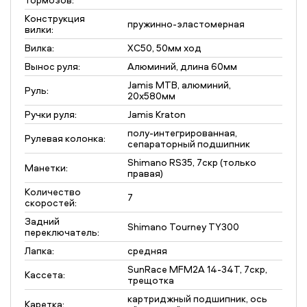
Конструкция
пружинно-эластомерная
вилки:
Вилка:
XC50, 50мм ход
Вынос руля:
Алюминий, длина 60мм
Jamis MTB, алюминий,
Руль:
20x580мм
Ручки руля:
Jamis Kraton
полу-интегрированная,
Рулевая колонка:
сепараторный подшипник
Shimano RS35, 7скр (только
Манетки:
правая)
Количество
7
скоростей:
Задний
Shimano Tourney TY300
переключатель:
Лапка:
средняя
SunRace MFM2A 14-34T, 7скр,
Кассета:
трещотка
картриджный подшипник, ось
Каретка: