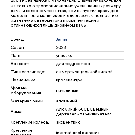
ними была легкой и безопасной – Jamis позаботился
не только о пропорционально уменьшенных размеру
рамы и колес компонентах, но и выпустил сразу две
модели – для мальчиков и для девочек, полностью
идентичных в геометрии и комплектации и
отличающихся лишь дизайном рамы.
Бренд:
Jamis
Сезон:
2023
Пол:
унисекс
Возраст:
для подростков
Тип велосипеда:
с амортизационной вилкой
Назначение:
кросскантри
Уровень
начальный
оборудования:
Материал рамы:
алюминий
Алюминий 6061, Съемный
Рама:
держатель переключателя.
Крепление колеса:
эксцентрик
Крепление
international standard
тормозов: