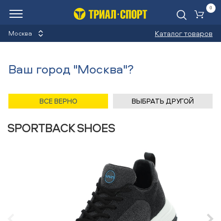
0
Ко
Каталог товаров
Москва
Кроссовки
Ваш город "Москва"?
Назад
/
Главная
/
Каталог
/
Велосипеды
/
Обувь
/
Кроссовки
/
UYN
ВСЕ ВЕРНО
ВЫБРАТЬ ДРУГОЙ
Кроссовки UYN MAN AIR DUAL
SPORTBACK SHOES