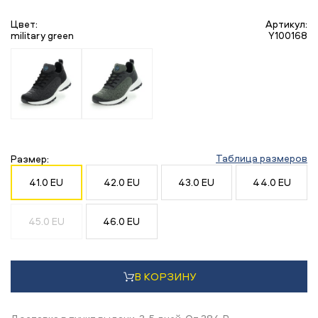
Цвет:
Артикул:
military green
Y100168
Таблица размеров
Размер:
41.0 EU
42.0 EU
43.0 EU
44.0 EU
45.0 EU
46.0 EU
В КОРЗИНУ