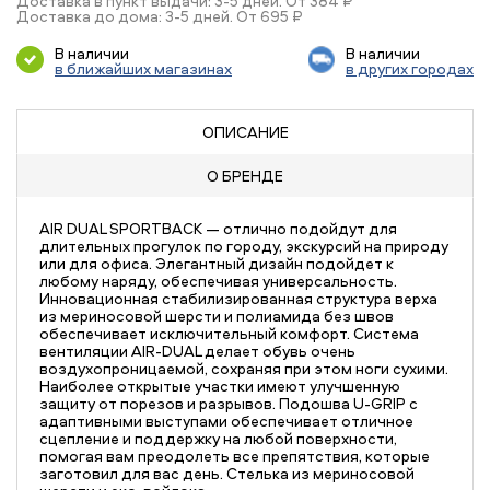
Доставка в пункт выдачи: 3-5 дней. От 384 ₽
Доставка до дома: 3-5 дней. От 695 ₽
В наличии
В наличии
в ближайших магазинах
в других городах
ОПИСАНИЕ
О БРЕНДЕ
AIR DUAL SPORTBACK — отлично подойдут для
длительных прогулок по городу, экскурсий на природу
или для офиса. Элегантный дизайн подойдет к
любому наряду, обеспечивая универсальность.
Инновационная стабилизированная структура верха
из мериносовой шерсти и полиамида без швов
обеспечивает исключительный комфорт. Система
вентиляции AIR-DUAL делает обувь очень
воздухопроницаемой, сохраняя при этом ноги сухими.
Наиболее открытые участки имеют улучшенную
защиту от порезов и разрывов. Подошва U-GRIP с
адаптивными выступами обеспечивает отличное
сцепление и поддержку на любой поверхности,
помогая вам преодолеть все препятствия, которые
заготовил для вас день. Стелька из мериносовой