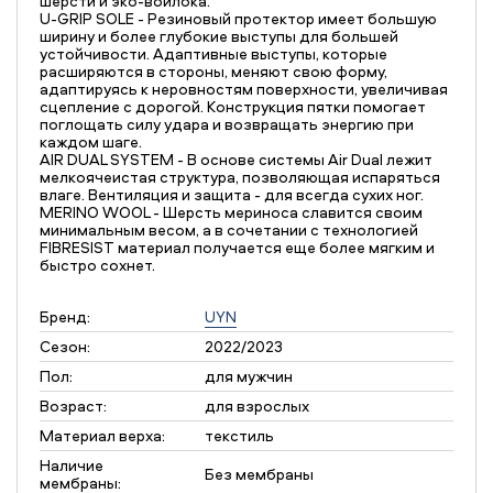
шерсти и эко-войлока.
U-GRIP SOLE - Резиновый протектор имеет большую
ширину и более глубокие выступы для большей
устойчивости. Адаптивные выступы, которые
расширяются в стороны, меняют свою форму,
адаптируясь к неровностям поверхности, увеличивая
сцепление с дорогой. Конструкция пятки помогает
поглощать силу удара и возвращать энергию при
каждом шаге.
AIR DUAL SYSTEM - В основе системы Air Dual лежит
мелкоячеистая структура, позволяющая испаряться
влаге. Вентиляция и защита - для всегда сухих ног.
MERINO WOOL - Шерсть мериноса славится своим
минимальным весом, а в сочетании с технологией
FIBRESIST материал получается еще более мягким и
быстро сохнет.
Бренд:
UYN
Сезон:
2022/2023
Пол:
для мужчин
Возраст:
для взрослых
Материал верха:
текстиль
Наличие
Без мембраны
мембраны: