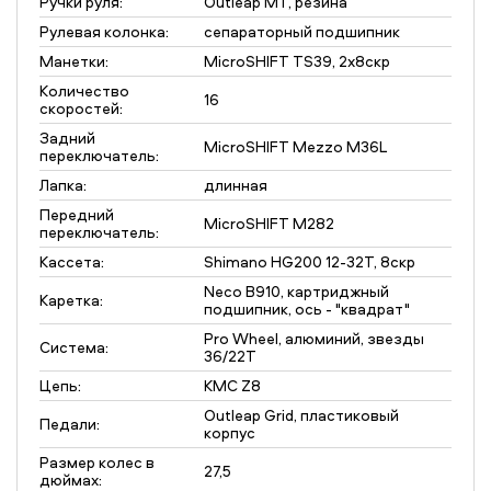
Ручки руля:
Outleap MT, резина
Рулевая колонка:
сепараторный подшипник
Манетки:
MicroSHIFT TS39, 2x8скр
Количество
16
скоростей:
Задний
MicroSHIFT Mezzo M36L
переключатель:
Лапка:
длинная
Передний
MicroSHIFT M282
переключатель:
Кассета:
Shimano HG200 12-32Т, 8скр
Neco B910, картриджный
Каретка:
подшипник, ось - "квадрат"
Pro Wheel, алюминий, звезды
Система:
36/22Т
Цепь:
KMC Z8
Outleap Grid, пластиковый
Педали:
корпус
Размер колес в
27,5
дюймах: