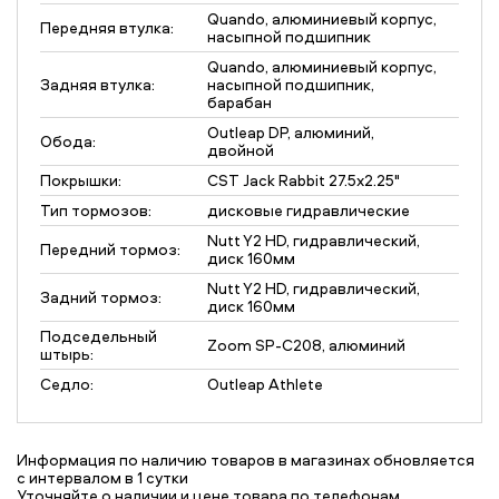
Quando, алюминиевый корпус,
Передняя втулка:
насыпной подшипник
Quando, алюминиевый корпус,
Задняя втулка:
насыпной подшипник,
барабан
Outleap DP, алюминий,
Обода:
двойной
Покрышки:
CST Jack Rabbit 27.5x2.25"
Тип тормозов:
дисковые гидравлические
Nutt Y2 HD, гидравлический,
Передний тормоз:
диск 160мм
Nutt Y2 HD, гидравлический,
Задний тормоз:
диск 160мм
Подседельный
Zoom SP-C208, алюминий
штырь:
Седло:
Outleap Athlete
Информация по наличию товаров в магазинах обновляется
с интервалом в 1 сутки
Уточняйте о наличии и цене товара по телефонам