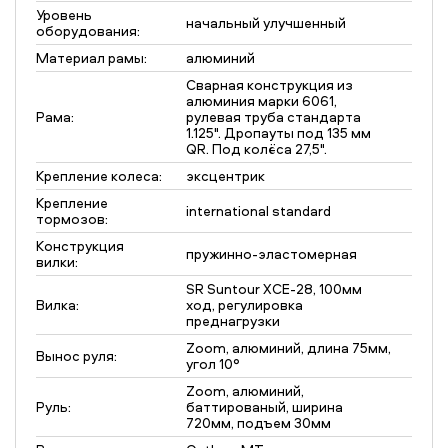
Уровень
начальный улучшенный
оборудования:
Материал рамы:
алюминий
Сварная конструкция из
алюминия марки 6061,
Рама:
рулевая труба стандарта
1.125". Дропауты под 135 мм
QR. Под колёса 27,5".
Крепление колеса:
эксцентрик
Крепление
international standard
тормозов:
Конструкция
пружинно-эластомерная
вилки:
SR Suntour XCE-28, 100мм
Вилка:
ход, регулировка
преднагрузки
Zoom, алюминий, длина 75мм,
Вынос руля:
угол 10°
Zoom, алюминий,
Руль:
баттированый, ширина
720мм, подъем 30мм