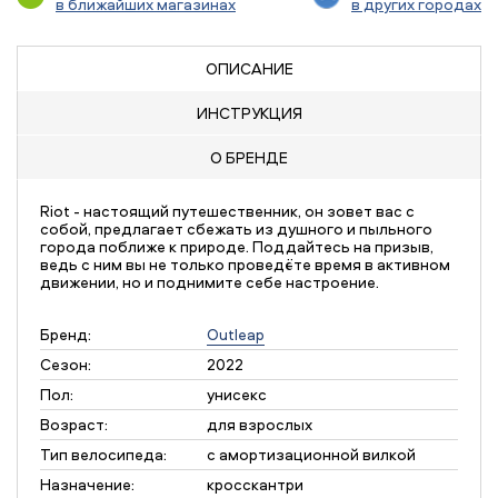
в ближайших магазинах
в других городах
ОПИСАНИЕ
ИНСТРУКЦИЯ
О БРЕНДЕ
Riot - настоящий путешественник, он зовет вас с
собой, предлагает сбежать из душного и пыльного
города поближе к природе. Поддайтесь на призыв,
ведь с ним вы не только проведёте время в активном
движении, но и поднимите себе настроение.
Бренд:
Outleap
Сезон:
2022
Пол:
унисекс
Возраст:
для взрослых
Тип велосипеда:
с амортизационной вилкой
Назначение:
кросскантри