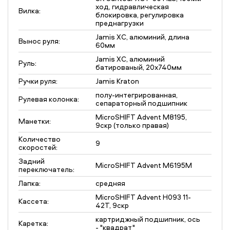
ход, гидравлическая
Вилка:
блокировка, регулировка
преднагрузки
Jamis XC, алюминий, длина
Вынос руля:
60мм
Jamis XC, алюминий
Руль:
батированый, 20x740мм
Ручки руля:
Jamis Kraton
полу-интегрированная,
Рулевая колонка:
сепараторный подшипник
MicroSHIFT Advent M8195,
Манетки:
9скр (только правая)
Количество
9
скоростей:
Задний
MicroSHIFT Advent M6195M
переключатель:
Лапка:
средняя
MicroSHIFT Advent H093 11-
Кассета:
42T, 9скр
картриджный подшипник, ось
Каретка:
- "квадрат"