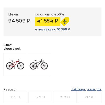
Цена
со скидкой 56%
94 509 ₽
41 584 ₽
4 платежа по 10 396 ₽
Цвет:
gloss black
Таблица размеров
Размер:
15 "SO
17 "SO
19 "SO
21 "SO