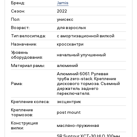
Бренд:
Jamis
Сезон:
2022
Пол:
унисекс
Возраст:
для взрослых
Тип велосипеда:
с амортизационной вилкой
Назначение:
кросскантри
Уровень
начальный улучшенный
оборудования:
Материал рамы:
алюминий
Алюминий 6061. Рулевая
труба zero-stack. Крепление
Рама:
дискового тормоза. Съемный
держатель заднего
переключателя.
Крепление колеса:
эксцентрик
Крепление
post mount
тормозов:
Конструкция
масляно-пружинная
вилки:
SR Suntour XCT-30 HLO, 100мм