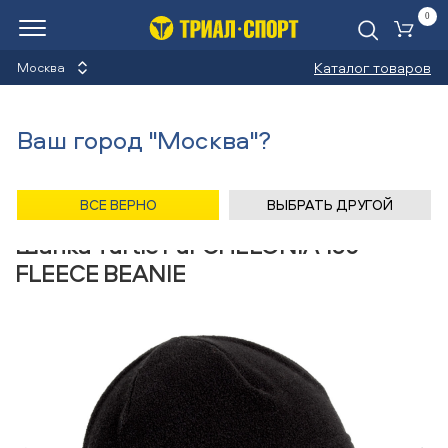
0
Ко
Каталог товаров
Москва
Шапки
Ваш город "Москва"?
Назад
/
Главная
/
Каталог
/
Велосипеды
/
Аксессуары
/
Шапки
/
Turtle Fur
ВСЕ ВЕРНО
ВЫБРАТЬ ДРУГОЙ
Шапка Turtle Fur CHELONIA 150
FLEECE BEANIE