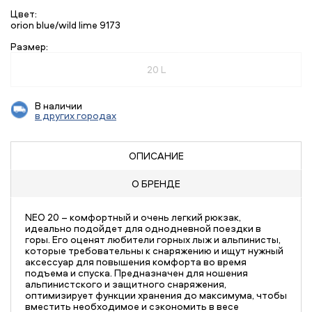
Цвет:
orion blue/wild lime 9173
Размер:
20 L
В наличии
в других городах
ОПИСАНИЕ
О БРЕНДЕ
NEO 20 – комфортный и очень легкий рюкзак,
идеально подойдет для однодневной поездки в
горы. Его оценят любители горных лыж и альпинисты,
которые требовательны к снаряжению и ищут нужный
аксессуар для повышения комфорта во время
подъема и спуска. Предназначен для ношения
альпинистского и защитного снаряжения,
оптимизирует функции хранения до максимума, чтобы
вместить необходимое и сэкономить в весе