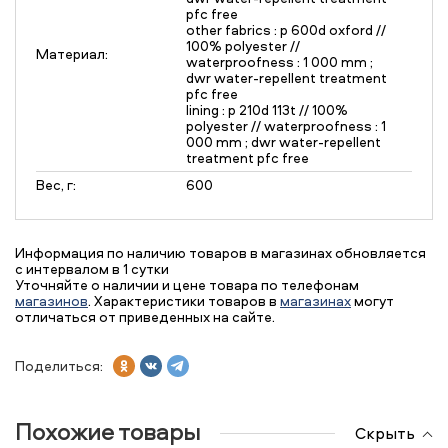
pfc free
other fabrics : p 600d oxford //
100% polyester //
Материал:
waterproofness : 1 000 mm ;
dwr water-repellent treatment
pfc free
lining : p 210d 113t // 100%
polyester // waterproofness : 1
000 mm ; dwr water-repellent
treatment pfc free
Вес, г:
600
Информация по наличию товаров в магазинах обновляется
с интервалом в 1 сутки
Уточняйте о наличии и цене товара по телефонам
магазинов
. Характеристики товаров в
магазинах
могут
отличаться от приведенных на сайте.
Поделиться:
Похожие товары
Скрыть