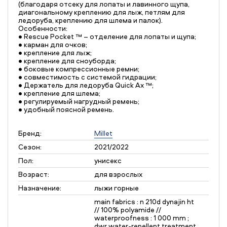
(благодаря отсеку для лопаты и лавинного щупа,
диагональному креплению для лыж, петлям для
ледоруба, креплению для шлема и палок).
Особенности:
• Rescue Pocket ™ – отделение для лопаты и щупа;
• карман для очков;
• крепление для лыж;
• крепление для сноуборда;
• боковые компрессионные ремни;
• совместимость с системой гидрации;
• Держатель для ледоруба Quick Ax ™;
• крепление для шлема;
• регулируемый нагрудный ремень;
• удобный поясной ремень.
Бренд:
Millet
Сезон:
2021/2022
Пол:
унисекс
Возраст:
для взрослых
Назначение:
лыжи горные
main fabrics : n 210d dynajin ht
// 100% polyamide //
waterproofness : 1 000 mm ;
dwr water-repellent treatment