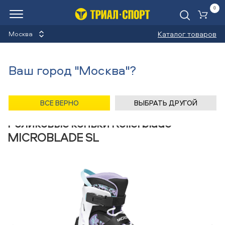
0
Ко
Каталог товаров
Москва
Роликовые коньки
Ваш город "Москва"?
Назад
/
Главная
/
Каталог
/
Коньки роликовые
/
Снаряжение
/
Роликовые коньки
/
Rollerblade
ВСЕ ВЕРНО
ВЫБРАТЬ ДРУГОЙ
Роликовые коньки Rollerblade
MICROBLADE SL