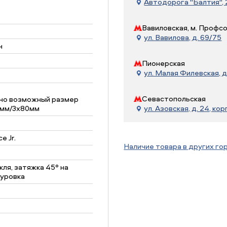
Автодорога "Балтия", 21
Вавиловская, м. Профс
ул. Вавилова, д. 69/75
н
Пионерская
ул. Малая Филевская, д
Севастопольская
но возможный размер
2мм/3x80мм
ул. Азовская, д. 24, корп
e Jr.
Наличие товара в других го
кля, затяжка 45° на
нуровка