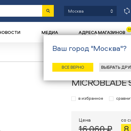
Москва
14
НОВОСТИ
МЕДИА
АДРЕСА МАГАЗИНОВ
Ваш город "Москва"?
Назад
/
Главная
/
Каталог
/
Коньки р
ВСЕ ВЕРНО
ВЫБРАТЬ ДРУ
Роликовые конь
MICROBLADE 
в избранное
сравни
Цена
со 
16 060 ₽
8