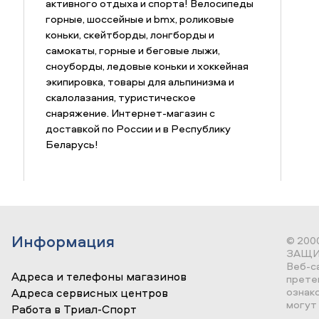
активного отдыха и спорта! Велосипеды
горные, шоссейные и bmx, роликовые
коньки, скейтборды, лонгборды и
самокаты, горные и беговые лыжи,
сноуборды, ледовые коньки и хоккейная
экипировка, товары для альпинизма и
скалолазания, туристическое
снаряжение. Интернет-магазин с
доставкой по России и в Республику
Беларусь!
Информация
© 200
ЗАЩИ
Веб-с
Адреса и телефоны магазинов
прете
ознак
Адреса сервисных центров
могут 
Работа в Триал-Спорт