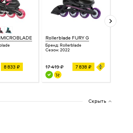
de MICROBLADE
Rollerblade FURY G
Blader
rblade
Бренд:
Rollerblade
Бренд:
Сезон:
2022
Сезон:
8 833 ₽
17 419 ₽
7 838 ₽
12 870
Скрыть