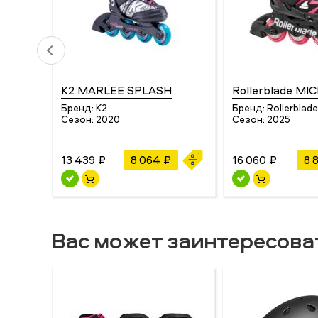
K2 MARLEE SPLASH
Rollerblade M
Бренд:
K2
Бренд:
Rollerblade
Сезон:
2020
Сезон:
2025
13 439 ₽
8 064 ₽
16 060 ₽
8 
Вас может заинтересова