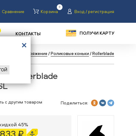
0
Сравнение
Корзина
Вход / регистрация
ПОЛУЧИ КАРТУ
КОНТАКТЫ
оликовые
/
Снаряжение
/
Роликовые коньки
/
Rollerblade
ГОЙ
ки Rollerblade
SL
ть с другим товаром
Поделиться:
скидкой 45%
 833 ₽