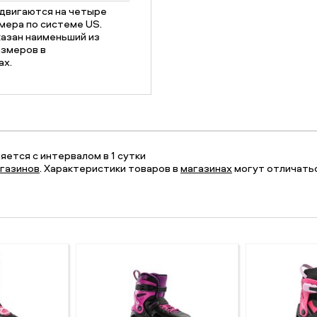
двигаются на четыре
мера по системе US.
казан наименьший из
азмеров в
ах.
ется с интервалом в 1 сутки
газинов
. Характеристики товаров в
магазинах
могут отличатьс