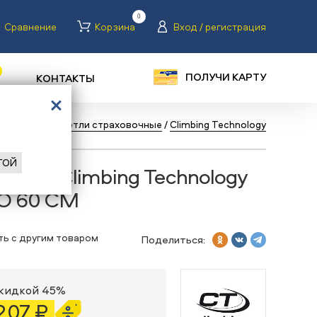
0
Сравнение
Корзина
Вход / регистрация
ПОЛУЧИ КАРТУ
КОНТАКТЫ
Аксессуары
/
Петли страховочные
/
Climbing Technology
ГОЙ
очные Climbing Technology
O 60 CM
ть с другим товаром
Поделиться:
скидкой 45%
 207 ₽