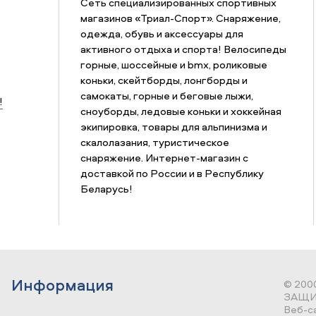
Сеть специализированных спортивных
магазинов «Триал-Спорт». Снаряжение,
одежда, обувь и аксессуары для
активного отдыха и спорта! Велосипеды
горные, шоссейные и bmx, роликовые
коньки, скейтборды, лонгборды и
самокаты, горные и беговые лыжи,
!
сноуборды, ледовые коньки и хоккейная
экипировка, товары для альпинизма и
скалолазания, туристическое
снаряжение. Интернет-магазин с
доставкой по России и в Республику
Беларусь!
Информация
© 200
ЗАЩИ
Веб-с