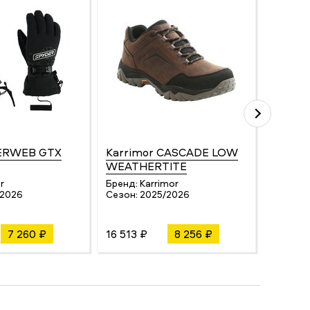
VERWEB GTX
Karrimor CASCADE LOW
Lafuma
WEATHERTITE
Бренд:
Сезон:
r
Бренд:
Karrimor
/2026
Сезон:
2025/2026
7 260 ₽
16 513 ₽
8 256 ₽
12 100 