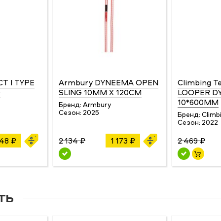
T I TYPE
Armbury DYNEEMA OPEN
Climbing T
D
SLING 10MM X 120CM
LOOPER D
10*600MM
Бренд:
Armbury
Сезон:
2025
Бренд:
Climb
Сезон:
2022
448 ₽
2 134 ₽
1 173 ₽
2 469 ₽
ть