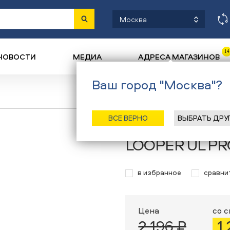
Москва
14
НОВОСТИ
МЕДИА
АДРЕСА МАГАЗИНОВ
Ваш город "Москва"?
Назад
/
Главная
/
Каталог
/
Туризм
/
ВСЕ ВЕРНО
ВЫБРАТЬ ДРУ
Петли страхов
LOOPER UL PR
в избранное
сравни
Цена
со 
2 196 ₽
1