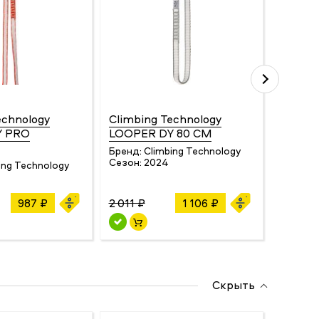
echnology
Climbing Technology
Mammu
Y PRO
LOOPER DY 80 CM
12.0
Бренд:
Climbing Technology
Бренд:
Сезон:
2024
Сезон:
ing Technology
987 ₽
2 011 ₽
1 106 ₽
3 779 
Скрыть