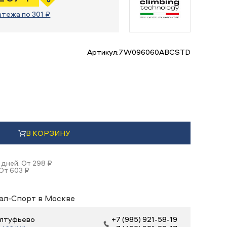
атежа по 301 ₽
Артикул:
7W096060ABCSTD
В КОРЗИНУ
 дней. От 298 ₽
 От 603 ₽
ал-Спорт в Москве
 Алтуфьево
+7 (985) 921-58-19