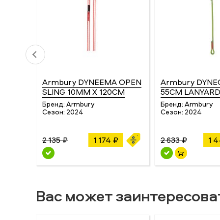
Armbury DYNEEMA OPEN
Armbury DYNEC
SLING 10MM X 120CM
55CM LANYAR
Бренд:
Armbury
Бренд:
Armbury
Сезон:
2024
Сезон:
2024
2 135 ₽
1 174 ₽
2 633 ₽
1 
Вас может заинтересова