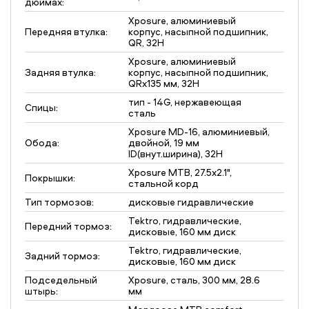
дюймах:
Xposure, алюминиевый
Передняя втулка:
корпус, насыпной подшипник,
QR, 32H
Xposure, алюминиевый
Задняя втулка:
корпус, насыпной подшипник,
QRх135 мм, 32H
тип - 14G, нержавеющая
Спицы:
сталь
Xposure MD-16, алюминиевый,
Обода:
двойной, 19 мм
ID(внут.ширина), 32H
Xposure MTB, 27.5х2.1",
Покрышки:
стальной корд
Тип тормозов:
дисковые гидравлические
Tektro, гидравлические,
Передний тормоз:
дисковые, 160 мм диск
Tektro, гидравлические,
Задний тормоз:
дисковые, 160 мм диск
Подседельный
Xposure, сталь, 300 мм, 28.6
штырь:
мм