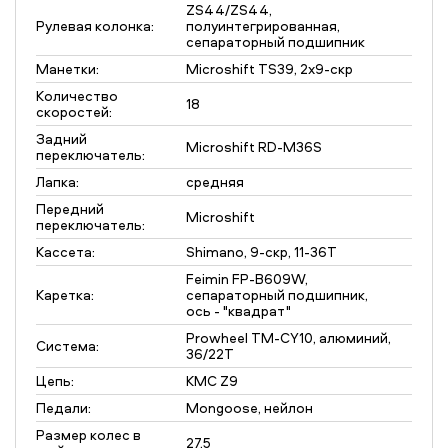
ZS44/ZS44,
Рулевая колонка:
полуинтегрированная,
сепараторный подшипник
Манетки:
Microshift TS39, 2х9-скр
Количество
18
скоростей:
Задний
Microshift RD-M36S
переключатель:
Лапка:
средняя
Передний
Microshift
переключатель:
Кассета:
Shimano, 9-скр, 11-36T
Feimin FP-B609W,
Каретка:
сепараторный подшипник,
ось - "квадрат"
Prowheel TM-CY10, алюминий,
Система:
36/22T
Цепь:
KMC Z9
Педали:
Mongoose, нейлон
Размер колес в
27,5