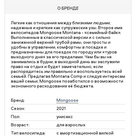
О БРЕНДЕ
Легкие как отношения между близкими людьми,
надежные и крепкие как супружеские узы. Второе имя
велосипедов Mongoose Montana - «семейный байк».
Выполненные в классической версии и с сильно
заниженной верхней трубой рамы, они просты и
удобны в управлении, комфортны в посадке и
предназначены для поездок по городу или «туров
выходного дня» за его пределами. Чем бы вы не
занимались в будни, в выходной день вы заслужили
право на отдых и будет замечательно, если
распорядитесь им правильно и воспользуетесь всей
семьёй. Предлагая Montana Comp и следуя интересам
вашей семьи, Mongoose позаботился о возможности
экономного расходования её бюджета.
Бренд:
Mongoose
Сезон:
2021
Пол:
унисекс
Возраст:
для взрослых
Тип велосипеда:
с амортизационной вилкой