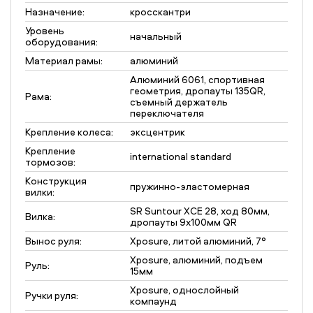
Назначение:
кросскантри
Уровень
начальный
оборудования:
Материал рамы:
алюминий
Алюминий 6061, спортивная
геометрия, дропауты 135QR,
Рама:
съемный держатель
переключателя
Крепление колеса:
эксцентрик
Крепление
international standard
тормозов:
Конструкция
пружинно-эластомерная
вилки:
SR Suntour XCE 28, ход 80мм,
Вилка:
дропауты 9x100мм QR
Вынос руля:
Xposure, литой алюминий, 7°
Xposure, алюминий, подъем
Руль:
15мм
Xposure, однослойный
Ручки руля:
компаунд