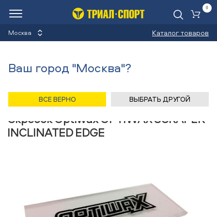
0
Ко
Каталог товаров
Москва
Скребки
Ваш город "Москва"?
Назад
/
Главная
/
Каталог
/
Лыжи беговые
/
Аксессуары
/
Скребки
/
Optiwax
ВСЕ ВЕРНО
ВЫБРАТЬ ДРУГОЙ
Скребок Optiwax OPTIWAX SCRAPER
INCLINATED EDGE