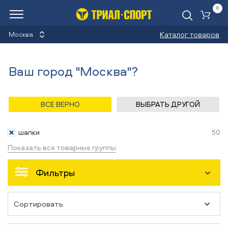
0
Ко
Каталог товаров
Москва
Шапки
Ваш город "Москва"?
Назад
/
Главная
/
Каталог
/
Бег
/
Аксессуары
ВСЕ ВЕРНО
ВЫБРАТЬ ДРУГОЙ
Аксессуары
шапки
50
Показать все товарные группы
Фильтры