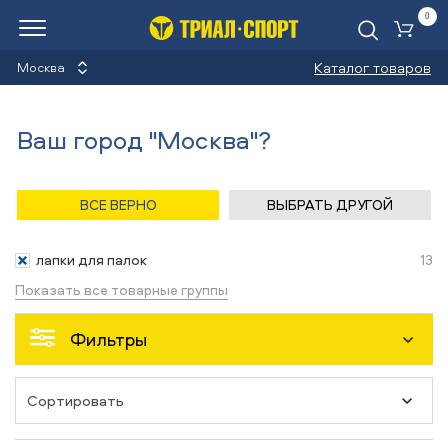
0
Ко
Каталог товаров
Москва
Лапки для палок
Ваш город "Москва"?
Назад
/
Главная
/
Каталог
/
Лыжи беговые
/
Запчасти
ВСЕ ВЕРНО
ВЫБРАТЬ ДРУГОЙ
Запчасти
лапки для палок
13
Показать все товарные группы
Фильтры