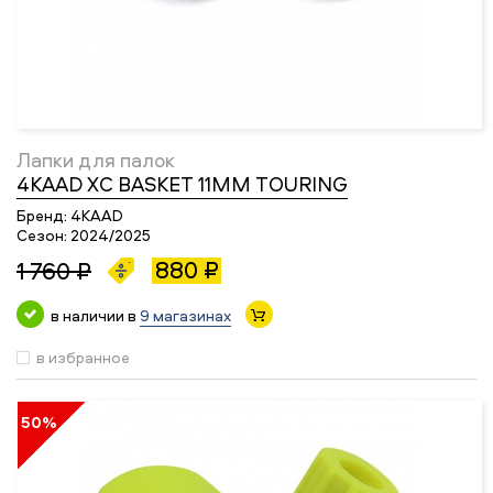
Лапки для палок
4KAAD XC BASKET 11MM TOURING
Бренд:
4KAAD
Сезон:
2024/2025
880 ₽
1 760 ₽
в наличии в
9 магазинах
в избранное
50%