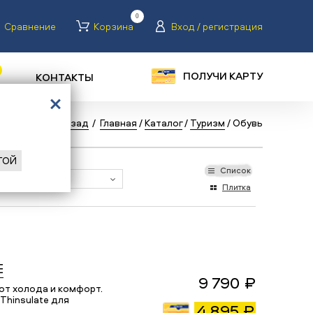
0
Сравнение
Корзина
Вход / регистрация
ПОЛУЧИ КАРТУ
КОНТАКТЫ
Назад
/
Главная
/
Каталог
/
Туризм
/
Обувь
ГОЙ
Список
Плитка
E
9 790 ₽
от холода и комфорт.
Thinsulate для
4 895 ₽