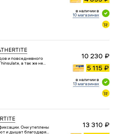
в наличии в
10 магазинах
ATHERTITE
10 230 ₽
дов и повседневного
nsulate, а так же не…
5 115 ₽
в наличии в
13 магазинах
RTITE
13 310 ₽
фиксации. Они утеплены
ают и дышат благодаря…