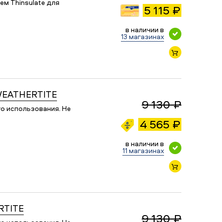
м Thinsulate для
5 115 ₽
в наличии в
13 магазинах
WEATHERTITE
9 130 ₽
о использования. Не
4 565 ₽
в наличии в
11 магазинах
RTITE
9 130 ₽