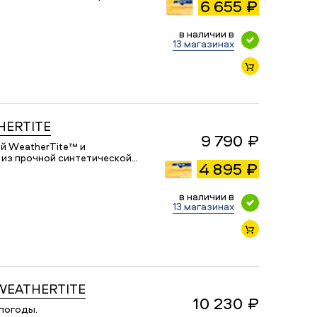
6 655 ₽
в наличии в
13 магазинах
THERTITE
9 790 ₽
ей WeatherTite™ и
х из прочной синтетической…
4 895 ₽
в наличии в
13 магазинах
 WEATHERTITE
10 230 ₽
епогоды.