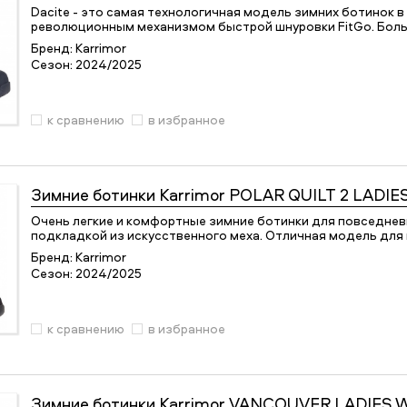
Dacite - это самая технологичная модель зимних ботинок в
революционным механизмом быстрой шнуровки FitGo. Боль
Бренд:
Karrimor
Сезон:
2024/2025
к сравнению
в избранное
Зимние ботинки
Karrimor POLAR QUILT 2 LADI
Очень легкие и комфортные зимние ботинки для повседнев
подкладкой из искусственного меха. Отличная модель для 
Бренд:
Karrimor
Сезон:
2024/2025
к сравнению
в избранное
Зимние ботинки
Karrimor VANCOUVER LADIES 