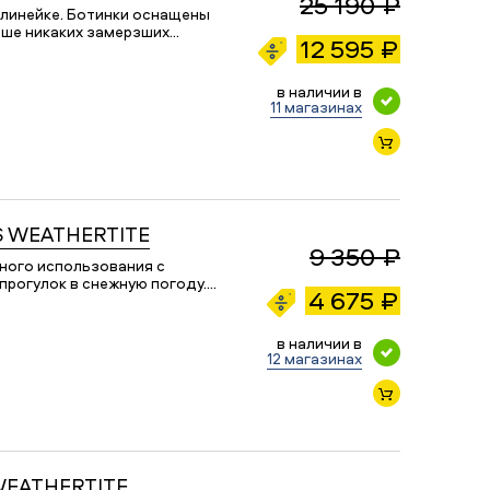
25 190 ₽
 линейке. Ботинки оснащены
ше никаких замерзших…
12 595 ₽
в наличии в
11 магазинах
ES WEATHERTITE
9 350 ₽
ного использования с
прогулок в снежную погоду.…
4 675 ₽
в наличии в
12 магазинах
WEATHERTITE