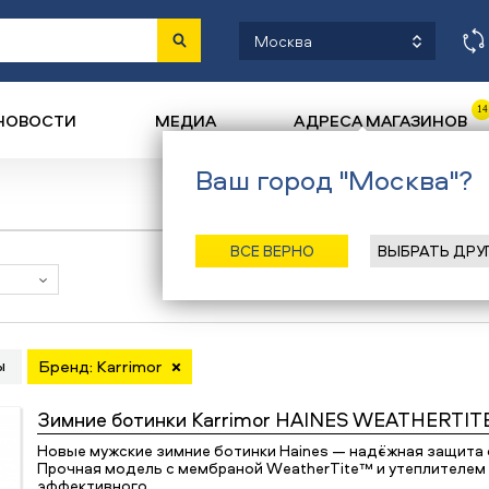
Москва
14
НОВОСТИ
МЕДИА
АДРЕСА МАГАЗИНОВ
Ваш город "Москва"?
ВСЕ ВЕРНО
ВЫБРАТЬ ДРУ
Наличие в магазинах
ы
Бренд: Karrimor
Зимние ботинки
Karrimor HAINES WEATHERTIT
Новые мужские зимние ботинки Haines — надёжная защита 
Прочная модель с мембраной WeatherTite™ и утеплителем 
эффективного…