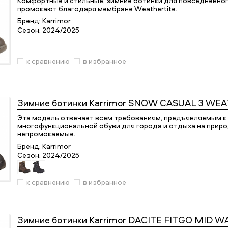
Комфортные и стильные, зимние ботинки для повседневног
промокают благодаря мембране Weathertite.
Бренд:
Karrimor
Сезон:
2024/2025
к сравнению
в избранное
Зимние ботинки
Karrimor SNOW CASUAL 3 WE
Эта модель отвечает всем требованиям, предъявляемым к
многофункциональной обуви для города и отдыха на приро
непромокаемые.
Бренд:
Karrimor
Сезон:
2024/2025
к сравнению
в избранное
Зимние ботинки
Karrimor DACITE FITGO MID 