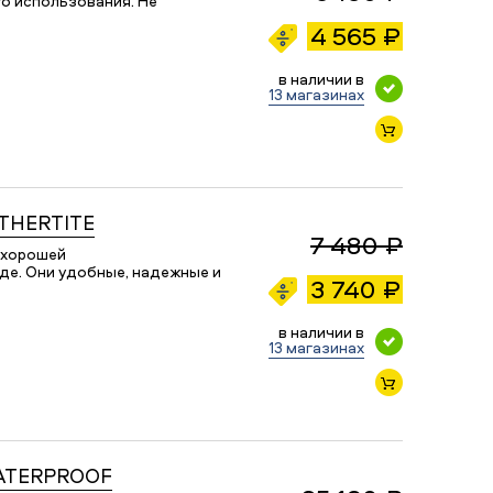
о использования. Не
4 565 ₽
в наличии в
13 магазинах
ATHERTITE
7 480 ₽
 хорошей
де. Они удобные, надежные и
3 740 ₽
в наличии в
13 магазинах
WATERPROOF