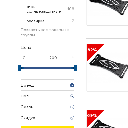
очки
168
солнцезащитные
2
растирка
Показать все товарные
группы
Цена
62%
—
₽
Бренд
K2
Пол
Smith
унисекс
Сезон
2014/2015
69%
Скидка
2013/2014
61-70%
2012/2013