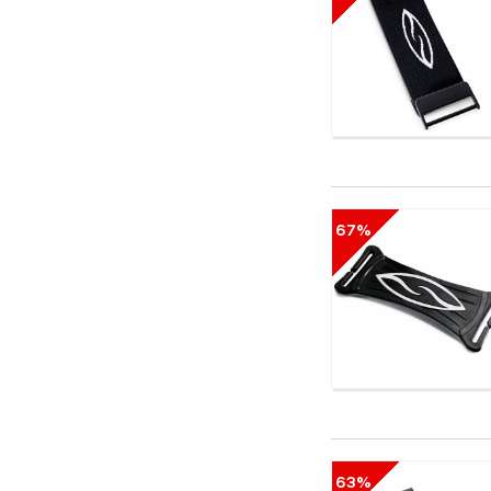
67%
63%