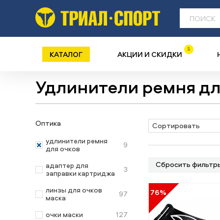
5
КАТАЛОГ
АКЦИИ И СКИДКИ
Удлинители ремня дл
Оптика
Сортировать
удлинители ремня
9
для очков
Сбросить фильтр
адаптер для
3
заправки картриджа
линзы для очков
76%
97
маска
127
очки маски