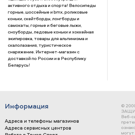
активного отдыха и спорта! Велосипеды
горные, шоссейные и bmx, роликовые
коньки, скейтборды, лонгборды и
самокаты, горные и беговые лыжи,
сноуборды, ледовые коньки и хоккейная
экипировка, товары для альпинизма и
скалолазания, туристическое
снаряжение. Интернет-магазин с
доставкой по России и в Республику
Беларусь!
Информация
© 200
ЗАЩИ
Веб-с
Адреса и телефоны магазинов
прете
ознак
Адреса сервисных центров
могут 
Работа в Триал-Спорт