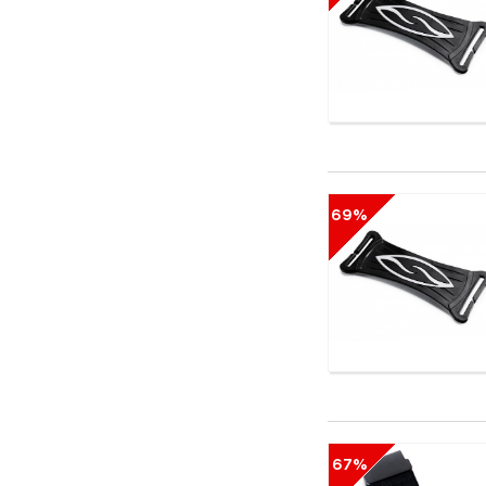
69%
67%