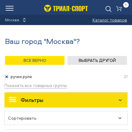
0
Ко
Каталог товаров
Москва
Ручки руля
Ваш город "Москва"?
Назад
/
Главная
/
Каталог
/
Велосипеды
/
Запчасти
ВСЕ ВЕРНО
ВЫБРАТЬ ДРУГОЙ
Запчасти
ручки руля
21
Показать все товарные группы
Фильтры