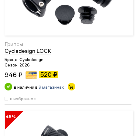
Грипсы
Cycledesign LOCK
Бренд:
Cycledesign
Сезон:
2026
520 ₽
946 ₽
в наличии в
9 магазинах
в избранное
45%