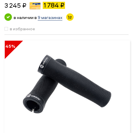
1 784 ₽
3 245 ₽
в наличии в
9 магазинах
в избранное
45%