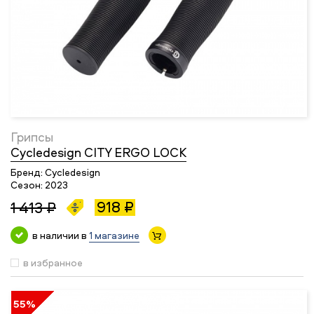
Грипсы
Cycledesign CITY ERGO LOCK
Бренд:
Cycledesign
Сезон:
2023
918 ₽
1 413 ₽
в наличии в
1 магазине
в избранное
55%