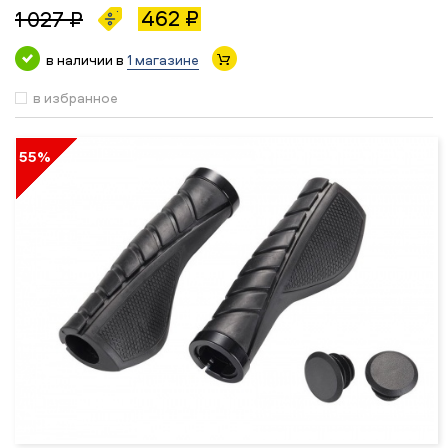
462 ₽
1 027 ₽
в наличии в
1 магазине
в избранное
55%