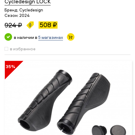
Cycledesign LOCK
Бренд:
Cycledesign
Сезон:
2024
508 ₽
924 ₽
в наличии в
5 магазинах
в избранное
35%