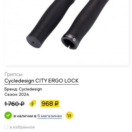
Грипсы
Cycledesign CITY ERGO LOCK
Бренд:
Cycledesign
Сезон:
2024
968 ₽
1 760 ₽
в наличии в
6 магазинах
в избранное