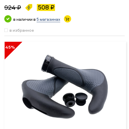
508 ₽
924 ₽
в наличии в
5 магазинах
в избранное
45%