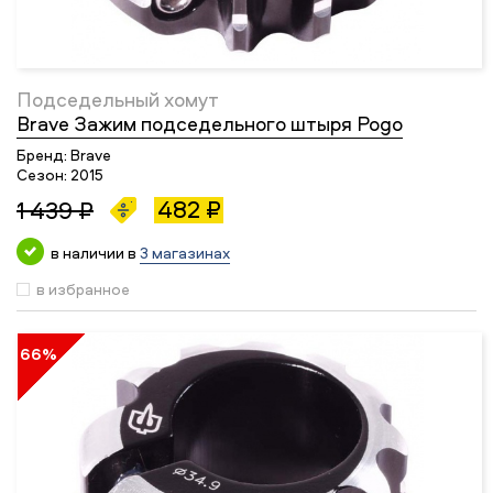
Подседельный хомут
Brave Зажим подседельного штыря Pogo
Бренд:
Brave
Сезон:
2015
482 ₽
1 439 ₽
в наличии в
3 магазинах
в избранное
66%