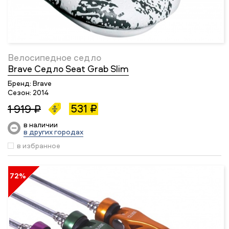
Велосипедное седло
Brave Седло Seat Grab Slim
Бренд:
Brave
Сезон:
2014
531 ₽
1 919 ₽
в наличии
в других городах
в избранное
72%