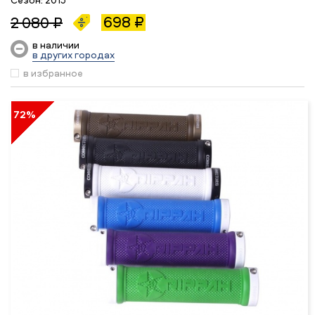
698 ₽
2 080 ₽
в наличии
в других городах
в избранное
72%