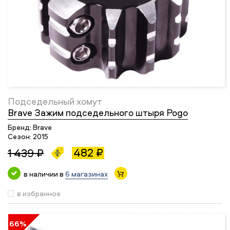
Подседельный хомут
Brave Зажим подседельного штыря Pogo
Бренд:
Brave
Сезон:
2015
482 ₽
1 439 ₽
в наличии в
6 магазинах
в избранное
66%