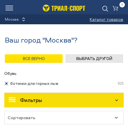
0
Ко
Каталог товаров
Москва
Горнолыжные ботинки
Ваш город "Москва"?
Lange
Назад
/
Главная
/
Каталог
/
Лыжи горные
/
Обувь
ВСЕ ВЕРНО
ВЫБРАТЬ ДРУГОЙ
Обувь
ботинки для горных лыж
105
Фильтры