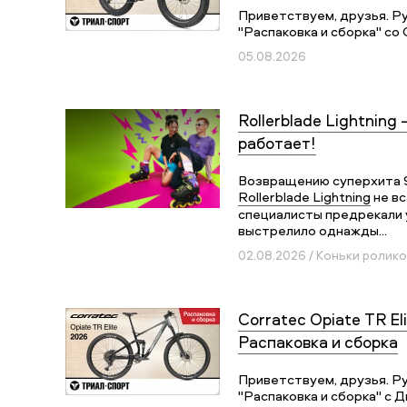
Приветствуем, друзья. Р
"Распаковка и сборка" со 
05.08.2026
Rollerblade Lightning 
работает!
Возвращению суперхита 
Rollerblade Lightning
не вс
специалисты предрекали у
выстрелило однажды...
02.08.2026 / Коньки ролик
Corratec Opiate TR Eli
Распаковка и сборка
Приветствуем, друзья. Р
"Распаковка и сборка" с Д