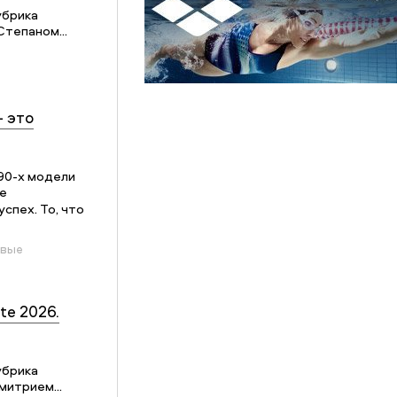
убрика
Степаном...
– это
90-х модели
е
спех. То, что
овые
te 2026.
убрика
митрием...